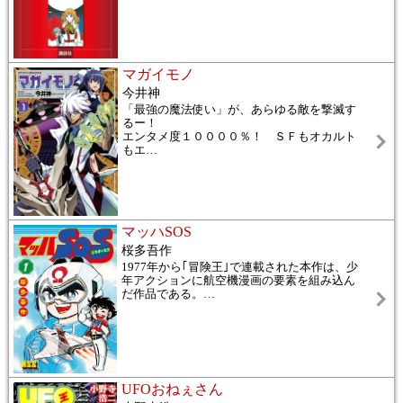
マガイモノ
今井神
「最強の魔法使い」が、あらゆる敵を撃滅す
るー！
エンタメ度１００００％！ ＳＦもオカルト
もエ
…
マッハSOS
桜多吾作
1977年から｢冒険王｣で連載された本作は、少
年アクションに航空機漫画の要素を組み込ん
だ作品である。
…
UFOおねぇさん