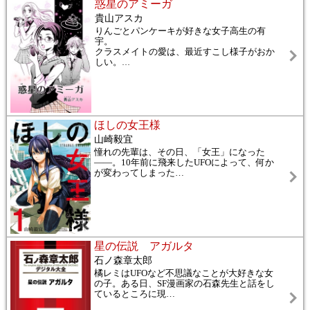
惑星のアミーガ
貴山アスカ
りんごとパンケーキが好きな女子高生の有
宇。
クラスメイトの愛は、最近すこし様子がおか
しい。
…
ほしの女王様
山崎毅宜
憧れの先輩は、その日、「女王」になった
――。10年前に飛来したUFOによって、何か
が変わってしまった
…
星の伝説 アガルタ
石ノ森章太郎
橘レミはUFOなど不思議なことが大好きな女
の子。ある日、SF漫画家の石森先生と話をし
ているところに現
…