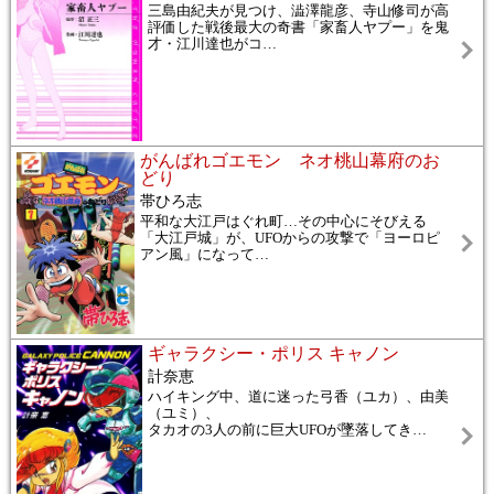
三島由紀夫が見つけ、澁澤龍彦、寺山修司が高
評価した戦後最大の奇書「家畜人ヤプー」を鬼
才・江川達也がコ
…
がんばれゴエモン ネオ桃山幕府のお
どり
帯ひろ志
平和な大江戸はぐれ町…その中心にそびえる
「大江戸城」が、UFOからの攻撃で「ヨーロピ
アン風」になって
…
ギャラクシー・ポリス キャノン
計奈恵
ハイキング中、道に迷った弓香（ユカ）、由美
（ユミ）、
タカオの3人の前に巨大UFOが墜落してき
…