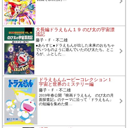
大長編ドラえもん１９ のび太の宇宙漂
流記
藤子・Ｆ・不二雄
●あらすじ●ドラえもんが出した未来のおもちゃ
でいつものように遊んでいたのび太たち。とこ
ろが、ふとした
…
ドラえもんムービーコレクション 1
宇宙と世界のミステリー編
藤子・Ｆ・不二雄
2019年春公開『映画ドラえもん のび太の月
面探査記』のテーマに沿って「ドラえもん」
の短編を集めた傑
…