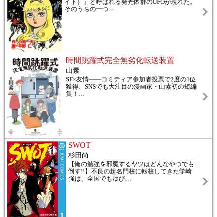
イト）』と呼ばれる発光体群のUFOが現れた。
そのうちの一つ
…
時間跳躍式完全無劣化転送装置
山素
SF×友情――コミティア参加者投票で2度の1位
獲得、SNSでも大注目の漫画家・山素初の短編
集！
…
SWOT
杉田尚
【俺の勉強を邪魔するヤツはどんなやつでも
倒す!!】不良の超名門校に転校してきた学崎
強は、全国でもゆび
…