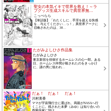
聖女の本気イキで世界を救え！～ラ
ブグッズ生成スキルで異世界無
…
こっぺらら
【単話版】「わたくしに…手淫を超える快感
を…与えてください…っ！」異世界アークに
召喚されたのは、38
…
たがみよしひさ作品集
たがみよしひさ
東京新宿を徘徊するホームレスの心一郎。ある
日、ホームレス仲間が殺されたのをきっかけ
に、謎の男に狙われ
…
だぁ！ だぁ！ だぁ！
川村美香
ママが宇宙飛行士に選ばれ、両親がNASAへ行
くことに。残された未夢（みゆ）は知り合いの
西園寺家に預け
…