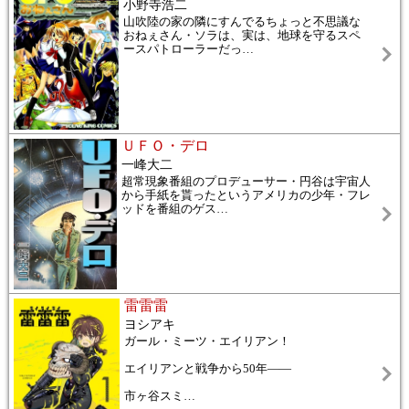
小野寺浩二
山吹陸の家の隣にすんでるちょっと不思議な
おねぇさん・ソラは、実は、地球を守るスペ
ースパトローラーだっ
…
ＵＦＯ・デロ
一峰大二
超常現象番組のプロデューサー・円谷は宇宙人
から手紙を貰ったというアメリカの少年・フレ
ッドを番組のゲス
…
雷雷雷
ヨシアキ
ガール・ミーツ・エイリアン！
エイリアンと戦争から50年――
市ヶ谷スミ
…