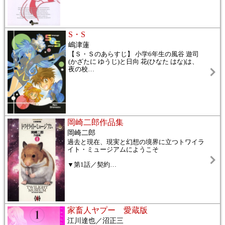
S・S
嶋津蓮
【Ｓ・Ｓのあらすじ】 小学6年生の風谷 遊司
(かざたに ゆうじ)と日向 花(ひなた はな)は、
夜の校
…
岡崎二郎作品集
岡崎二郎
過去と現在、現実と幻想の境界に立つトワイラ
イト・ミュージアムにようこそ
▼第1話／契約
…
家畜人ヤプー 愛蔵版
江川達也／沼正三