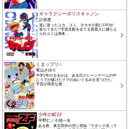
ギャラクシーポリスキャノン
計奈恵
道に迷ったユカ、ユミ、タカオの前にUFOが
落ちてきた!?宇宙支配を企てる異星人に捕らえ
られユミは身体
…
くまップリ♪
竜山さゆり
中学2年のるるかは、ある日クレーンゲームの中
にうでが破けたクマのぬいぐるみを見つけた。
手芸が得意な彼
…
少年の町ZF
平野仁／小池一夫
ある夜、東京郊外の空に突如『ラボック光（ラ