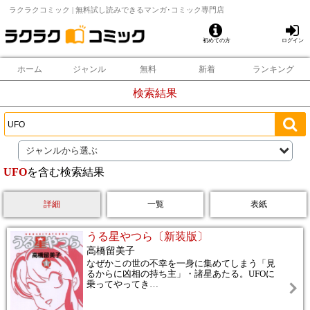
ラクラクコミック | 無料試し読みできるマンガ･コミック専門店
初めての方
ログイン
ホーム
ジャンル
無料
新着
ランキング
検索結果
ジャンルから選ぶ
UFO
を含む検索結果
詳細
一覧
表紙
うる星やつら〔新装版〕
高橋留美子
なぜかこの世の不幸を一身に集めてしまう「見
るからに凶相の持ち主」・諸星あたる。UFOに
乗ってやってき
…