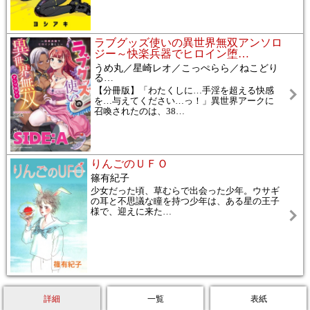
ラブグッズ使いの異世界無双アンソロ
ジー～快楽兵器でヒロイン堕
…
うめ丸／星崎レオ／こっぺらら／ねこどり
る
…
【分冊版】「わたくしに…手淫を超える快感
を…与えてください…っ！」異世界アークに
召喚されたのは、38
…
りんごのＵＦＯ
篠有紀子
少女だった頃、草むらで出会った少年。ウサギ
の耳と不思議な瞳を持つ少年は、ある星の王子
様で、迎えに来た
…
詳細
一覧
表紙