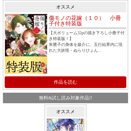
オススメ
傷モノの花嫁（１０） 小冊
子付き特装版
【大ボリューム32pの描き下ろし小冊子付
き特装版！】
朱鷺子の身体を媒介に、五行結界内に現
れた大妖怪・ぬらりひょん...
作品を読む
無料&試し読み対象作品!!
オススメ