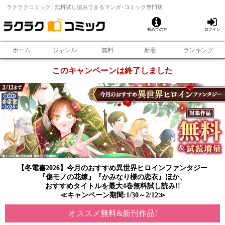
ラクラクコミック | 無料試し読みできるマンガ･コミック専門店
初めての方
ログイン
ホーム
ジャンル
無料
新着
ランキング
このキャンペーンは終了しました
【冬電書2026】今月のおすすめ異世界ヒロインファンタジー
『傷モノの花嫁』『かみなり様の恋衣』ほか、
おすすめタイトルを最大4巻無料試し読み!!
≪キャンペーン期間:1/30～2/12≫
オススメ無料&新刊作品!