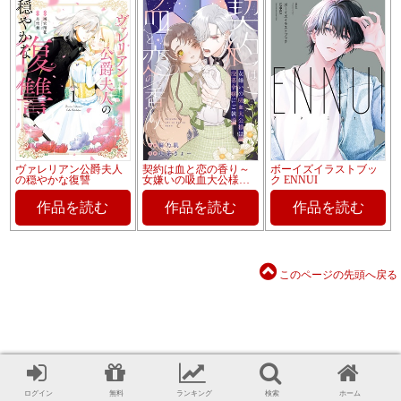
ヴァレリアン公爵夫人
契約は血と恋の香り～
ボーイズイラストブッ
の穏やかな復讐
女嫌いの吸血大公様
ク ENNUI
は、没落令嬢にご執心
～
作品を読む
作品を読む
作品を読む
このページの先頭へ戻る
ログイン
無料
ランキング
検索
ホーム