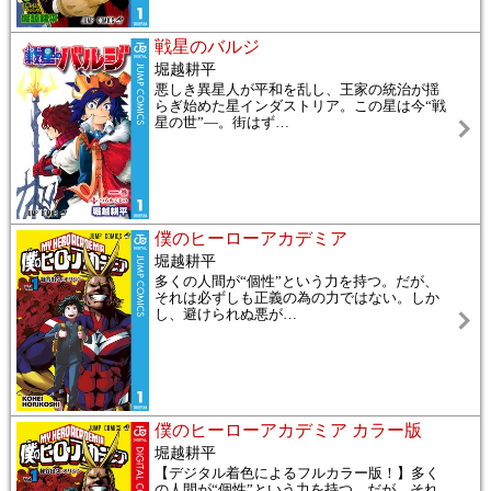
戦星のバルジ
堀越耕平
悪しき異星人が平和を乱し、王家の統治が揺
らぎ始めた星インダストリア。この星は今“戦
星の世”―。街はず
…
僕のヒーローアカデミア
堀越耕平
多くの人間が“個性”という力を持つ。だが、
それは必ずしも正義の為の力ではない。しか
し、避けられぬ悪が
…
僕のヒーローアカデミア カラー版
堀越耕平
【デジタル着色によるフルカラー版！】多く
の人間が“個性”という力を持つ。だが、それ