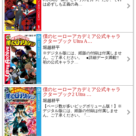
は必ずしも正義の為
…
僕のヒーローアカデミア公式キャラ
クターブック Ultra A
…
堀越耕平
※デジタル版には、紙版の付録は付属しませ
ん。ご了承ください。 ●詳細データ満載!!
初の公式キャラク
…
僕のヒーローアカデミア公式キャラ
クターブック2 Ultra
…
堀越耕平
【ページ数が多いビッグボリューム版！】※
デジタル版には、紙版の付録は付属しませ
ん。ご了承ください。『
…