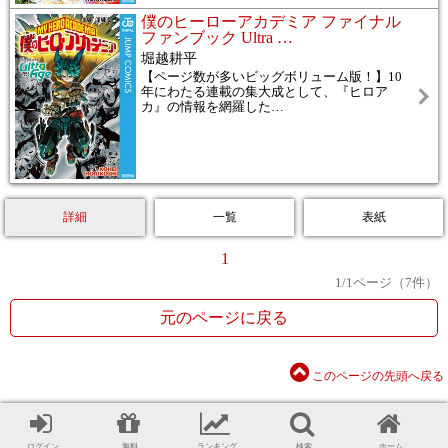
僕のヒーローアカデミア ファイナル
ファンブック Ultra
…
堀越耕平
【ページ数が多いビッグボリューム版！】10
年にわたる連載の集大成として、『ヒロア
カ』の情報を網羅した
…
詳細
一覧
表紙
1
1
/
1
ページ（
7
件）
元のページに戻る
このページの先頭へ戻る
ログイン
無料
ランキング
検索
ホーム