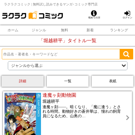
ラクラクコミック | 無料試し読みできるマンガ･コミック専門店
初めての方
ログイン
ホーム
ジャンル
無料
新着
ランキング
「
堀越耕平
」タイトル一覧
ジャンルから選ぶ
詳細
一覧
表紙
逢魔ヶ刻動物園
堀越耕平
逢魔ヶ刻――。暗くなり、「魔に逢う」とさ
れる時間。動物好きの蒼井華は、憧れの飼育
員になるため、山奥の
…