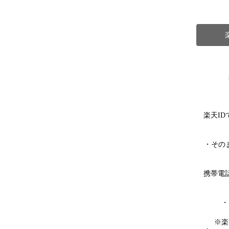
楽天I
・その
携帯電
・
※楽