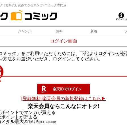
ク | 無料試し読みできるマンガ･コミック専門店
初めての
ジャンル
無料
新着
ログイン画面
コミック」をご利用いただくためには、下記よりログインが必
ン方法をお選びいただき、ログインしてください。
[登録無料]楽天会員の新規登録はこちら▶
楽天会員ならこんなにオトク!
天ポイントでマンガが買える
天ポイントが貯まる
メダル最大25%UP
※楽天ペイ利用時