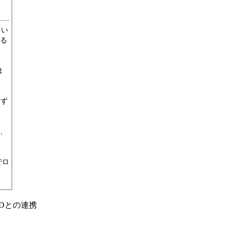
てい
る
ま
けず
、
でロ
Dとの連携