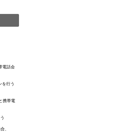
）
。
帯電話会
ンを行う
と携帯電
行う
場合、