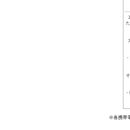
た
・
そ
・
※
各携帯