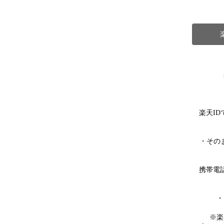
楽天I
・その
携帯電
・
※楽