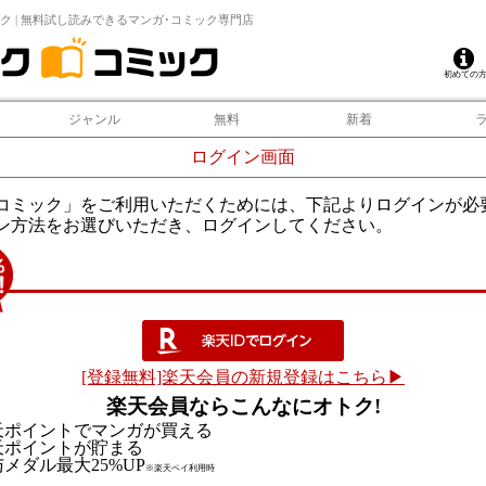
ク | 無料試し読みできるマンガ･コミック専門店
初めての
ジャンル
無料
新着
ログイン画面
コミック」をご利用いただくためには、下記よりログインが必
ン方法をお選びいただき、ログインしてください。
[登録無料]楽天会員の新規登録はこちら▶
楽天会員ならこんなにオトク!
天ポイントでマンガが買える
天ポイントが貯まる
メダル最大25%UP
※楽天ペイ利用時