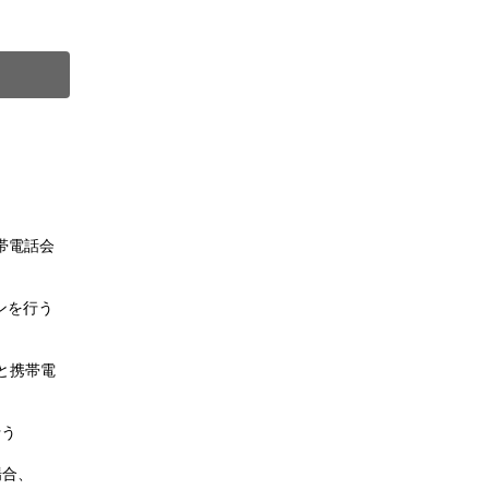
）
。
帯電話会
ンを行う
と携帯電
行う
場合、