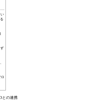
てい
る
ま
けず
、
でロ
Dとの連携