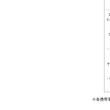
た
・
そ
・
※
各携帯