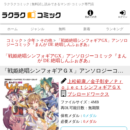
ラクラクコミック | 無料試し読みできるマンガ･コミック専門店
初めての方
ログイン
ホーム
ジャンル
無料
新着
ランキング
コミック
>
少年
>
その他
>
「戦姫絶唱シンフォギアGX」アンソロ
ジーコミック『まんが DE 絶唱しんふぉぎあ』
「戦姫絶唱シンフォギアGX」アンソロジーコミック『まん
が DE 絶唱しんふぉぎあ』
「戦姫絶唱シンフォギアＧＸ」アンソロジーコミック『まんが DE 絶唱しんふぉぎあ』
上松範康／金子彰史／Ｐｒ
ｏｊｅｃｔシンフォギアＧＸ
ブシロードワークス
ファイルサイズ：
4
MB
再DL可能日数：
無期限
保有メダル：
0
メダル
必要メダル：
0
メダル