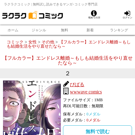
ラクラクコミック | 無料試し読みできるマンガ･コミック専門店
初めての方
ログイン
ホーム
ジャンル
無料
新着
ランキング
コミック
>
女性
>
その他
>
【フルカラー】エンドレス離婚～もし
も結婚生活をやり直せたなら～
【フルカラー】エンドレス離婚～もしも結婚生活をやり直せ
たなら～
２
びばる
wwwave comics
ファイルサイズ：
1
MB
再DL可能日数：
無期限
保有メダル：
0
メダル
必要メダル：
0
メダル
無料で読む