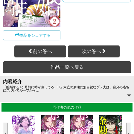
作品をシェアする
前の巻へ
次の巻へ
作品一覧へ戻る
内容紹介
「離婚する1ヶ月前に時が戻ってる…!?」家庭の崩壊に無自覚なダメ夫は、自分の過ち
に気づいてループから
…
同作者の他の作品