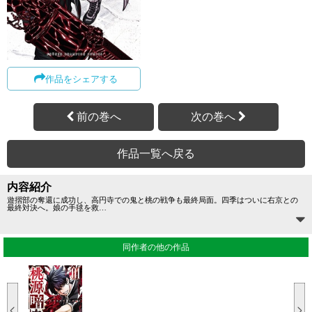
作品をシェアする
前の巻へ
次の巻へ
作品一覧へ戻る
内容紹介
遊摺部の奪還に成功し、高円寺での鬼と桃の戦争も最終局面。四季はついに右京との
最終対決へ。娘の手毬を救
…
同作者の他の作品