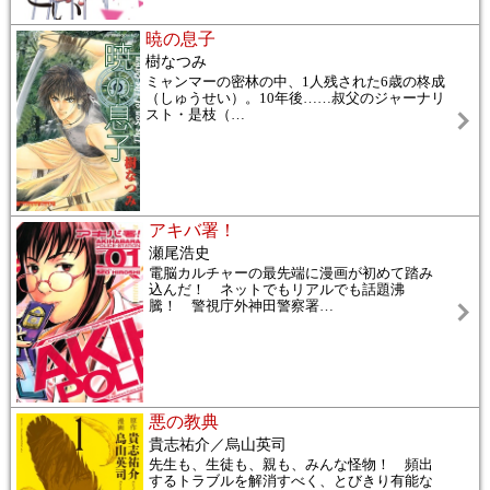
暁の息子
樹なつみ
ミャンマーの密林の中、1人残された6歳の柊成
（しゅうせい）。10年後……叔父のジャーナリ
スト・是枝（
…
アキバ署！
瀬尾浩史
電脳カルチャーの最先端に漫画が初めて踏み
込んだ！ ネットでもリアルでも話題沸
騰！ 警視庁外神田警察署
…
悪の教典
貴志祐介／烏山英司
先生も、生徒も、親も、みんな怪物！ 頻出
するトラブルを解消すべく、とびきり有能な