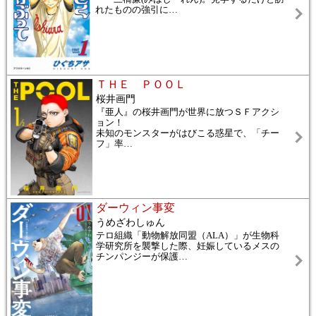
れたものの強引に
…
ＴＨＥ ＰＯＯＬ
桜井画門
『亜人』の桜井画門が世界に放つＳＦアクシ
ョン！
未知のモンスターがはびこる惑星で、「チー
フ」率
…
ダーウィン事変
うめざわしゅん
テロ組織「動物解放同盟（ALA）」が生物科
学研究所を襲撃した際、妊娠しているメスの
チンパンジーが保護
…