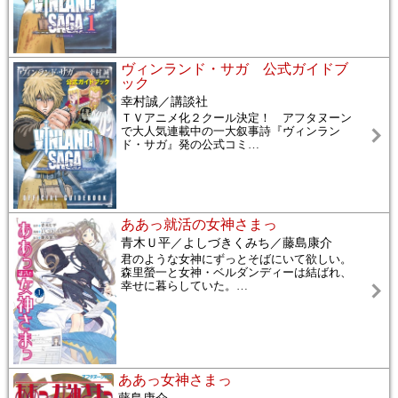
ヴィンランド・サガ 公式ガイドブ
ック
幸村誠／講談社
ＴＶアニメ化２クール決定！ アフタヌーン
で大人気連載中の一大叙事詩『ヴィンラン
ド・サガ』発の公式コミ
…
ああっ就活の女神さまっ
青木Ｕ平／よしづきくみち／藤島康介
君のような女神にずっとそばにいて欲しい。
森里螢一と女神・ベルダンディーは結ばれ、
幸せに暮らしていた。
…
ああっ女神さまっ