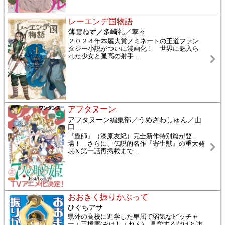
レーエンデ国物語
薄雲ねず／多崎礼／孳々
２０２４年本屋大賞ノミネートの王道ファン
タジー小説がついに漫画化！ 世界に魅入ら
れた少女と孤高の射手
…
アフタヌーン
アフタヌーン編集部／うめざわしゅん／山
口
…
『蟲師』（漆原友紀）完全新作特別篇が登
場！ さらに、伝説的名作『寄生獣』の重大発
表＆第一話再掲載まで
…
おおきく振りかぶって
ひぐちアサ
県外の高校に進学した卑屈で弱気なピッチャ
ー・三橋廉(みはし・れん)。見学するだけと訪