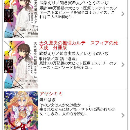
武梨えり／知念実希人／いとうのいぢ
累計300万部超の大ヒット医療ミステリーのフ
ァーストエピソードを完全コミカライズ。こ
れは二人の医師が
…
天久鷹央の推理カルテ スフィアの死
天使 分冊版
武梨えり／知念実希人／いとうのいぢ
収録話／第1話「邂逅」
累計300万部超の大ヒット医療ミステリーのフ
ァーストエピソードを完全コ
…
アヤシキミ
鍵江はぎ
その少女は人か化け物か――。
生まれながらに物ノ怪・サトリに憑かれた少
女・しきみ。人の心を読む
…