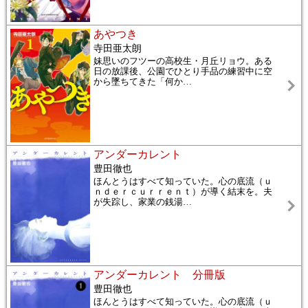
あやつき
寺田亜太朗
妹思いのフツーの高校生・月丘リョウ。ある
日の放課後、公園でひとり手品の練習中に空
から墜ちてきた「何か
…
アンダーカレント
豊田徹也
ほんとうはすべて知っていた。心の底流（ｕ
ｎｄｅｒｃｕｒｒｅｎｔ）が導く結末を。夫
が失踪し、家業の銭湯
…
アンダーカレント 分冊版
豊田徹也
ほんとうはすべて知っていた。心の底流（ｕ