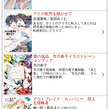
アイの歌声を聴かせて
吉浦康裕／前田めぐむ
ある日、サトミのクラスに転入してきたのは
研究者の母親が作ったAIのシオン。
転校初日にクラスで
…
愛の仮晶 市川春子イラストレーシ
ョンブック
市川春子
市川春子初画集、待望の電子書籍版。『虫と
歌』『25時のバカンス』『宝石の国』、さら
に他社での書籍装画
…
アウトブレイク・カンパニー 萌え
る侵略者
榊一郎／梶谷きり／ゆーげん