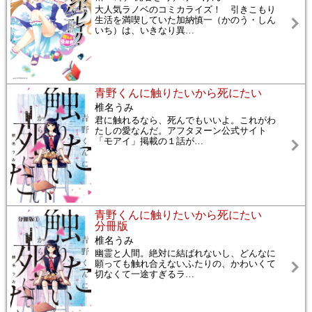
大人気ラノベのコミカライズ！ 引きこもり
生活を満喫していた加納慎一（かのう・しん
いち）は、いきなり異
…
青野くんに触りたいから死にたい
椎名うみ
君に触れるなら、死んでもいいよ。これがわ
たしの愛なんだ。アフタヌーン公式サイト
「モアイ」掲載の１話が
…
青野くんに触りたいから死にたい
分冊版
椎名うみ
幽霊と人間。絶対に結ばれないし、どんなに
願っても触れ合えないふたりの、かわいくて
切なくて一途すぎるラ
…