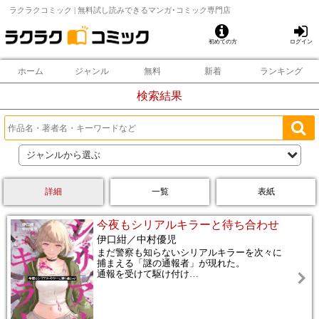
ラクラクコミック | 無料試し読みできるマンガ･コミック専門店
初めての方
ログイン
ホーム
ジャンル
無料
新着
ランキング
検索結果
ジャンルから選ぶ
詳細
一覧
表紙
今夜もシリアルキラーと待ち合わせ
伊口紺／中村優児
まだ警察も知らないシリアルキラーを次々に
捕まえる「謎の通報者」が現れた。
通報を受けて駆け付け
…