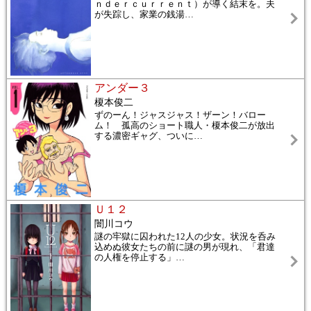
ｎｄｅｒｃｕｒｒｅｎｔ）が導く結末を。夫
が失踪し、家業の銭湯
…
アンダー３
榎本俊二
ずのーん！ジャスジャス！ザーン！バロー
ム！ 孤高のショート職人・榎本俊二が放出
する濃密ギャグ、ついに
…
Ｕ１２
闇川コウ
謎の牢獄に囚われた12人の少女。状況を呑み
込めぬ彼女たちの前に謎の男が現れ、「君達
の人権を停止する」
…