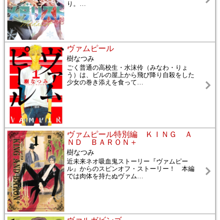
り。
…
ヴァムピール
樹なつみ
ごく普通の高校生・水沫伶（みなわ・りょ
う）は、ビルの屋上から飛び降り自殺をした
少女の巻き添えを食って
…
ヴァムピール特別編 ＫＩＮＧ Ａ
ＮＤ ＢＡＲＯＮ＋
樹なつみ
近未来ネオ吸血鬼ストーリー『ヴァムピー
ル』からのスピンオフ・ストーリー！ 本編
では肉体を持たぬヴァム
…