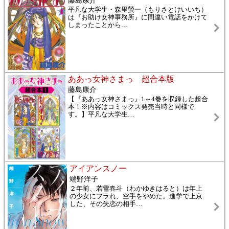
藤島康介
平凡な大学生・森里螢一（もりさとけいいち）
は『お助け女神事務所』に間違い電話をかけて
しまったことから
…
ああっ女神さまっ 超合本版
藤島康介
【『ああっ女神さまっ』1～4巻を収録した超合
本！※内容はコミックス発売当時と同様で
す。】平凡な大学生
…
アイアンスノー
端野洋子
２年前、若雪春斗（わかゆきはると）は年上
の少女にフラれ、空手をやめた。進学で上京
した、その失恋の相手
…