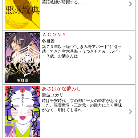
英語教師が暗躍する。
…
ＡＣＯＮＹ
冬目景
築７０年以上経つ“しきみ野アパート”に引っ
越してきた空木基海（うつきもとみ ルビ）
１３歳。お隣さんは
…
あさはかな夢みし
瀧波ユカリ
時は平安時代、京の都に一人の姫君がおりま
した。現実世界（三次元）の殿方に全く興味
がなく、明けても暮れ
…