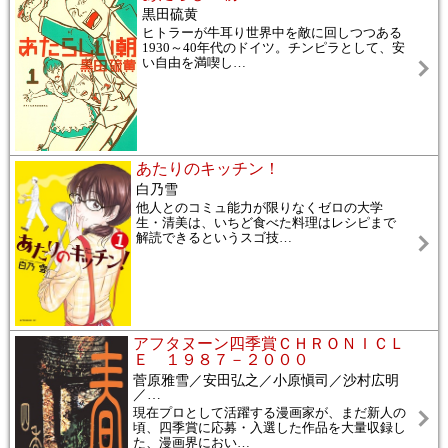
黒田硫黄
ヒトラーが牛耳り世界中を敵に回しつつある
1930～40年代のドイツ。チンピラとして、安
い自由を満喫し
…
あたりのキッチン！
白乃雪
他人とのコミュ能力が限りなくゼロの大学
生・清美は、いちど食べた料理はレシピまで
解読できるというスゴ技
…
アフタヌーン四季賞ＣＨＲＯＮＩＣＬ
Ｅ １９８７－２０００
菅原雅雪／安田弘之／小原愼司／沙村広明
／
…
現在プロとして活躍する漫画家が、まだ新人の
頃、四季賞に応募・入選した作品を大量収録し
た、漫画界におい
…