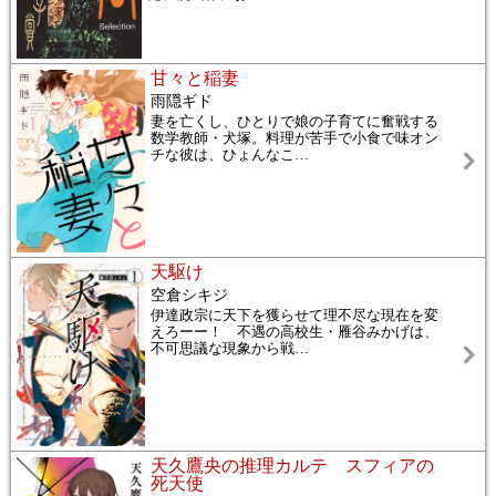
甘々と稲妻
雨隠ギド
妻を亡くし、ひとりで娘の子育てに奮戦する
数学教師・犬塚。料理が苦手で小食で味オン
チな彼は、ひょんなこ
…
天駆け
空倉シキジ
伊達政宗に天下を獲らせて理不尽な現在を変
えろーー！ 不遇の高校生・雁谷みかげは、
不可思議な現象から戦
…
天久鷹央の推理カルテ スフィアの
死天使