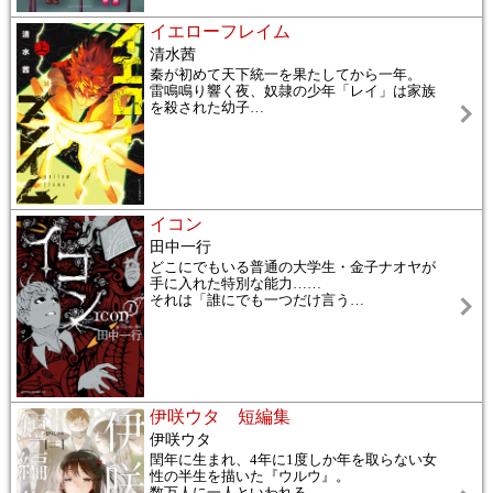
イエローフレイム
清水茜
秦が初めて天下統一を果たしてから一年。
雷鳴鳴り響く夜、奴隷の少年「レイ」は家族
を殺された幼子
…
イコン
田中一行
どこにでもいる普通の大学生・金子ナオヤが
手に入れた特別な能力……
それは「誰にでも一つだけ言う
…
伊咲ウタ 短編集
伊咲ウタ
閏年に生まれ、4年に1度しか年を取らない女
性の半生を描いた『ウルウ』。