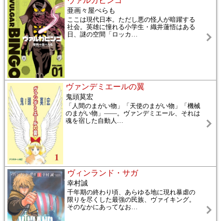
ヴァルガビンゴ
亜画々屋ぺらも
ここは現代日本。ただし悪の怪人が暗躍する
社会。英雄に憧れる小学生・織井蓮悟はある
日、謎の空間「ロッカ
…
ヴァンデミエールの翼
鬼頭莫宏
「人間のまがい物」「天使のまがい物」「機械
のまがい物」――。ヴァンデミエール、それは
魂を宿した自動人
…
ヴィンランド・サガ
幸村誠
千年期の終わり頃、あらゆる地に現れ暴虐の
限りを尽くした最強の民族、ヴァイキング。
そのなかにあってなお
…