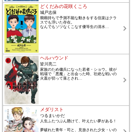
どくだみの花咲くころ
城戸志保
癇癪持ちで予測不能な動きをする信楽はクラ
スでも浮いた存在。
なんでもソツなくこなす優等生の清水
…
ヘルハウンド
皆川亮二
家族のため傭兵になった若者・ショウ。彼が
戦場で「悪魔」と出会った時、壮絶な戦いの
火蓋が切って落とされ
…
メダリスト
つるまいかだ
人生ふたつぶん懸けて、叶えたい夢がある！
夢破れた青年・司と、見放された少女・いの