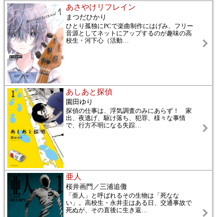
あさやけリフレイン
まつだひかり
ひとり孤独にPCで楽曲制作にはげみ、フリー
音源としてネットにアップするのが趣味の高
校生・河下心（活動
…
あしあと探偵
園田ゆり
探偵の仕事は、浮気調査のみにあらず！ 家
出、夜逃げ、駆け落ち、犯罪、様々な事情
で、行方不明になる失踪
…
亜人
桜井画門／三浦追儺
「亜人」と呼ばれるその生物は「死なな
い」。高校生・永井圭はある日、交通事故で
死ぬが、その直後に生き返
…