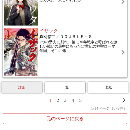
数万人に一人といわれる
…
イサック
真刈信二／ＤＯＵＢＬＥ－Ｓ
2つの勢力に別れ、後に30年戦争と呼ばれる激
しい戦いの最中にあった17世紀の神聖ローマ
帝国。そこに傭
…
詳細
一覧
表紙
1
2
3
4
5
1
/
14
ページ（
679
件）
元のページに戻る