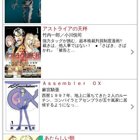
アストライアの天秤
竹内一郎／小川悦司
強力タッグが挑む、超本格裁判員制度漫画!!
裁きは、他人事ではない！ ●『さばき、さば
かれ』「被告と
…
Ａｓｓｅｍｂｌｅｒ ０Ｘ
麻宮騎亜
西暦１９９７年、地上に落ちてきた２人のルー
チン、コンパイラとアセンブラが五十嵐家に居
候するようになっ
…
あたらしい朝