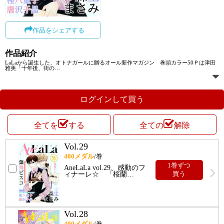
作品をシェアする
作品紹介
LaLaから誕生した、オトナガールに贈るオール新作マガジン 巻頭カラー50Ｐは津田
雅美「十年後、街の
…
ログインして買う
全てを
する
全ての
解除
Vol.29
400
メダル
/巻
1巻ずつ
AneLaLa vol.29、感動のフ
ィナーレ☆ 「桜蘭
…
買う
Vol.28
400
メダル
/巻