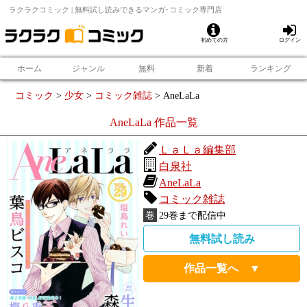
ラクラクコミック | 無料試し読みできるマンガ･コミック専門店
初めての方
ログイン
ホーム
ジャンル
無料
新着
ランキング
コミック
>
少女
>
コミック雑誌
>
AneLaLa
AneLaLa
作品一覧
ＬａＬａ編集部
白泉社
AneLaLa
コミック雑誌
巻
29
巻まで配信中
無料試し読み
作品一覧へ ▼