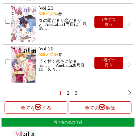
Vol.21
528
メダル
/巻
1巻ずつ
春の陽だまり恋だまり…
♪ AneLaLa21号目は、見
買う
逃
…
Vol.20
528
メダル
/巻
1巻ずつ
苦く甘く恋色に染ま
る…。 AneLaLa20号目
買う
は、久々
…
1
2
3
全てを
する
全ての
解除
同作者の他の作品