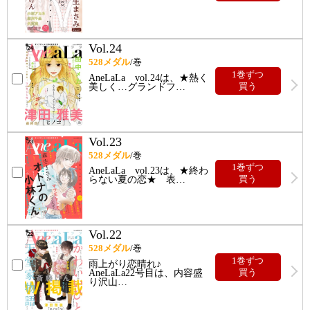
Vol.24
528
メダル
/巻
1巻ずつ
AneLaLa vol.24は、★熱く
美しく…グランドフ
…
買う
Vol.23
528
メダル
/巻
1巻ずつ
AneLaLa vol.23は、★終わ
らない夏の恋★ 表
…
買う
Vol.22
528
メダル
/巻
1巻ずつ
雨上がり恋晴れ♪
AneLaLa22号目は、内容盛
買う
り沢山
…