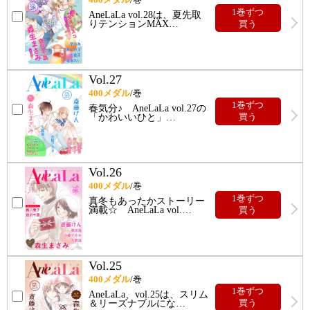
1巻ずつ
AneLaLa vol.28は、夏先取
りテンションMAX
…
買う
Vol.27
400
メダル
/巻
1巻ずつ
春気分♪ AneLaLa vol.27の
「かわいいひと」
…
買う
Vol.26
400
メダル
/巻
1巻ずつ
真冬もあったかストーリー
満載☆ AneLaLa vol.
…
買う
Vol.25
400
メダル
/巻
1巻ずつ
AneLaLa、vol.25は、スリム
＆リーズナブルにな
…
買う