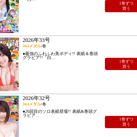
1巻ずつ
買う
2026年33号
364
メダル
/巻
●最強のふわふわ美ボディ!! 表紙＆巻頭
グラビア!!『白
…
1巻ずつ
買う
2026年32号
364
メダル
/巻
●26回目のソロ表紙登場!! 表紙&巻頭グ
ラビア
…
1巻ずつ
買う