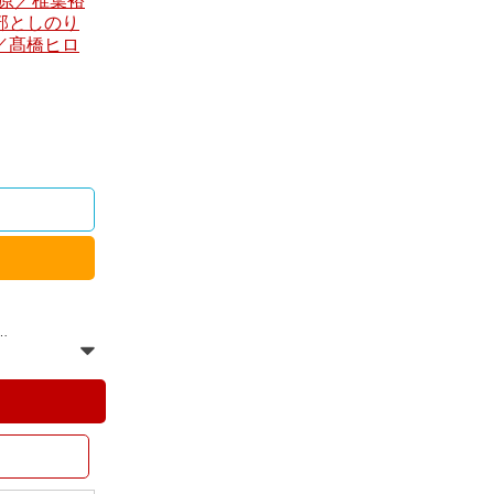
桃原／椎葉裕
部としのり
／髙橋ヒロ
…