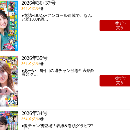
2026年36+37号
364
メダル
/巻
●本誌+BUZZ+アンコール連載で、なん
と総1000P超
…
1巻ずつ
買う
2026年35号
364
メダル
/巻
●あーや、9回目の週チャン登場!! 表紙&
巻頭グ
…
1巻ずつ
買う
2026年34号
364
メダル
/巻
●週チャン初登場!! 表紙&巻頭グラビア!!
『乃
…