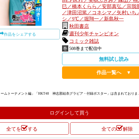
BE:FIRST／実樹ぶきみ／縁山／
巳／橋本くらら／安部真弘／宗我
／津田沼篤／コネシマ／矢村いち
シ／9℃／堀翔一／新島秋一
秋田書店
週刊少年チャンピオン
作品をシェアする
コミック雑誌
巻
508
巻まで配信中
無料試し読み
作品一覧へ ▼
ームトーナメント編」「HKT48 神志那結衣グラビア・付録ポスター」は含まれておりま
ログインして買う
全てを
する
全ての
解除