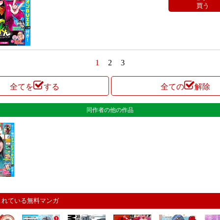
買う
1
2
3
全てを
する
全ての
解除
同作者の他の作品
まれている無料マンガ