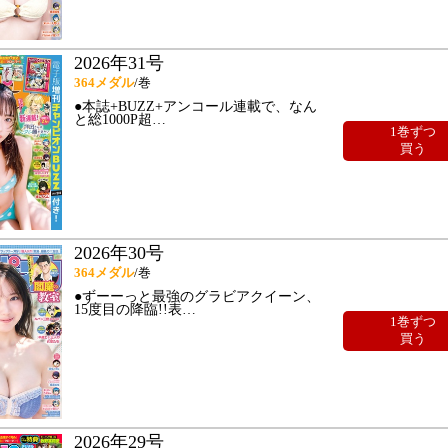
2026年31号
364
メダル
/巻
●本誌+BUZZ+アンコール連載で、なん
と総1000P超
…
1巻ずつ
買う
2026年30号
364
メダル
/巻
●ずーーっと最強のグラビアクイーン、
15度目の降臨!!表
…
1巻ずつ
買う
2026年29号