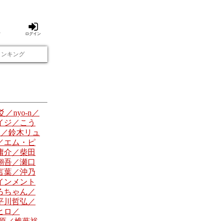
方
ログイン
ランキング
／nyo-n／
イジ／こう
シ／鈴木リュ
／エム・ピ
庸介／柴田
翔吾／瀬口
言葉／沖乃
インメント
ろちゃん／
平川哲弘／
ヒロ／