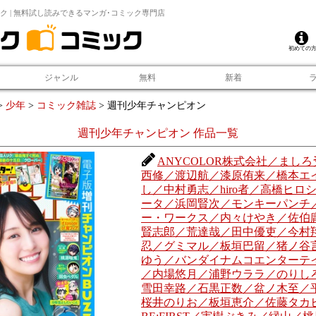
ク | 無料試し読みできるマンガ･コミック専門店
初めての
ジャンル
無料
新着
>
少年
>
コミック雑誌
>
週刊少年チャンピオン
週刊少年チャンピオン
作品一覧
ANYCOLOR株式会社／ましろ爻
西修／渡辺航／漆原侑来／橋本エ
し／中村勇志／hiro者／高橋ヒロ
ータ／浜岡賢次／モンキーパンチ
ー・ワークス／内々けやき／佐伯
賢志郎／荒達哉／田中優吏／今村
忍／グミマル／板垣巴留／猪ノ谷
ゆう／バンダイナムコエンターテ
／内場悠月／浦野ウララ／のりし
雪田幸路／石黒正数／盆ノ木至／
桜井のりお／板垣恵介／佐藤タカ