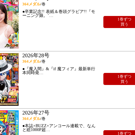
364
メダル
/巻
●卒業記念!! 表紙＆巻頭グラビア!!『モ
ーニング娘。’
…
1巻ずつ
買う
2026年28号
364
メダル
/巻
●『魔入間』&『if 魔フィア』最新単行
本同時発
…
1巻ずつ
買う
2026年27号
364
メダル
/巻
●本誌+BUZZ+アンコール連載で、なん
と総1000P超
…
1巻ずつ