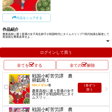
作品をシェアする
作品紹介
農業高校に通う普通の女子高生静子が戦国時代にタイムスリップ!?現代知識を駆使して
尾張国を農業改革せよ
…
ログインして買う
全てを
する
全ての
解除
戦国小町苦労譚 農
耕戯画１
600
メダル
/巻
1巻ずつ
買う
農業高校に通う普通の女子
高生静子が戦国時代にタイ
ムスリッ
…
戦国小町苦労譚 農