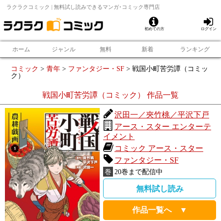
ラクラクコミック | 無料試し読みできるマンガ･コミック専門店
初めての方
ログイン
ホーム
ジャンル
無料
新着
ランキング
コミック
>
青年
>
ファンタジー・SF
>
戦国小町苦労譚（コミッ
ク）
戦国小町苦労譚（コミック）
作品一覧
沢田一／夾竹桃／平沢下戸
アース・スター エンターテ
イメント
コミック アース・スター
ファンタジー・SF
巻
20
巻まで配信中
無料試し読み
作品一覧へ ▼