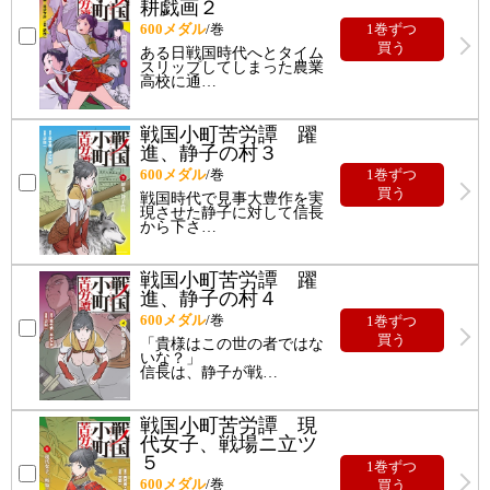
耕戯画２
600
メダル
/巻
1巻ずつ
買う
ある日戦国時代へとタイム
スリップしてしまった農業
高校に通
…
戦国小町苦労譚 躍
進、静子の村３
600
メダル
/巻
1巻ずつ
買う
戦国時代で見事大豊作を実
現させた静子に対して信長
から下さ
…
戦国小町苦労譚 躍
進、静子の村４
600
メダル
/巻
1巻ずつ
買う
「貴様はこの世の者ではな
いな？」
信長は、静子が戦
…
戦国小町苦労譚 現
代女子、戦場ニ立ツ
５
1巻ずつ
600
メダル
/巻
買う