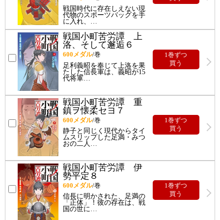
戦国時代に存在しえない現
代物のスポーツバッグを手
に入れ、
…
戦国小町苦労譚 上
洛、そして邂逅６
600
メダル
/巻
1巻ずつ
買う
足利義昭を奉じて上洛を果
たした信長軍は、義昭が15
代将軍
…
戦国小町苦労譚 重
鎮ヲ懐柔セヨ７
600
メダル
/巻
1巻ずつ
買う
静子と同じく現代からタイ
ムスリップした足満・みつ
おの二人
…
戦国小町苦労譚 伊
勢平定８
600
メダル
/巻
1巻ずつ
買う
信長に明かされた、足満の
「正体」！彼の存在は、戦
国の世に
…