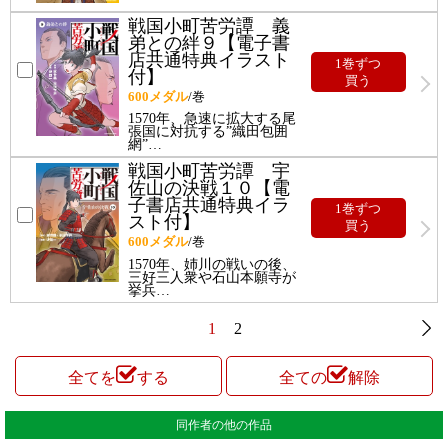
戦国小町苦労譚 義
弟との絆９【電子書
店共通特典イラスト
1巻ずつ
付】
買う
600
メダル
/巻
1570年、急速に拡大する尾
張国に対抗する”織田包囲
網”
…
戦国小町苦労譚 宇
佐山の決戦１０【電
子書店共通特典イラ
1巻ずつ
スト付】
買う
600
メダル
/巻
1570年、姉川の戦いの後、
三好三人衆や石山本願寺が
挙兵
…
1
2
全てを
する
全ての
解除
同作者の他の作品