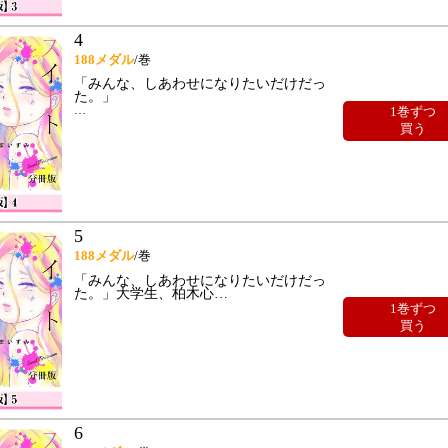
4
188
メダル
/巻
「みんな、しあわせになりたいだけだっ
た。」
…
1巻ずつ
買う
5
188
メダル
/巻
「みんな、しあわせになりたいだけだっ
た。」大学生、柏木心
…
1巻ずつ
買う
6