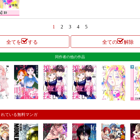
1
2
3
4
5
全てを
する
全ての
解除
同作者の他の作品
まれている無料マンガ