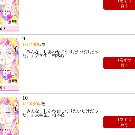
1巻ずつ
買う
9
188
メダル
/巻
「みんな、しあわせになりたいだけだっ
た。」大学生、柏木心
…
1巻ずつ
買う
10
188
メダル
/巻
「みんな、しあわせになりたいだけだっ
た。」大学生、柏木心
…
1巻ずつ
買う