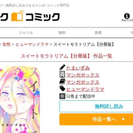
ク | 無料試し読みできるマンガ･コミック専門店
初めての
ジャンル
無料
新着
>
女性
>
ヒューマンドラマ
>
スイートモラトリアム【分冊版】
スイートモラトリアム【分冊版】
作品一覧
たまいずみ
マンガボックス
マンガボックス
ヒューマンドラマ
巻
52
巻まで配信中
無料試し読み
作品一覧へ ▼