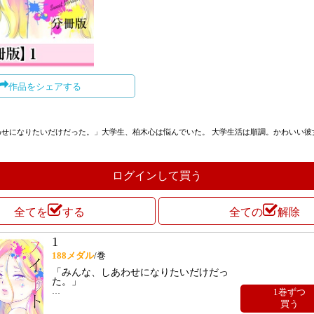
作品をシェアする
わせになりたいだけだった。」大学生、柏木心は悩んでいた。 大学生活は順調。かわいい彼
ログインして買う
全てを
する
全ての
解除
1
188
メダル
/巻
「みんな、しあわせになりたいだけだっ
た。」
…
1巻ずつ
買う