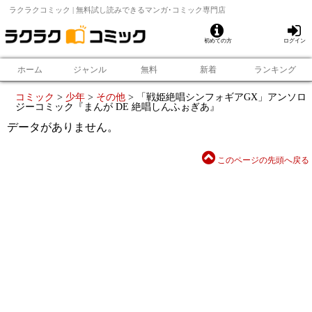
ラクラクコミック | 無料試し読みできるマンガ･コミック専門店
初めての方
ログイン
ホーム
ジャンル
無料
新着
ランキング
コミック
>
少年
>
その他
>
「戦姫絶唱シンフォギアGX」アンソロ
ジーコミック『まんが DE 絶唱しんふぉぎあ』
データがありません。
このページの先頭へ戻る