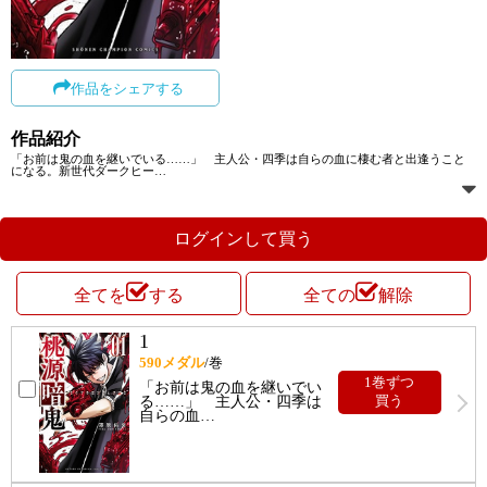
作品をシェアする
作品紹介
「お前は鬼の血を継いでいる……」 主人公・四季は自らの血に棲む者と出逢うこと
になる。新世代ダークヒー
…
ログインして買う
全てを
する
全ての
解除
1
590
メダル
/巻
1巻ずつ
「お前は鬼の血を継いでい
る……」 主人公・四季は
買う
自らの血
…