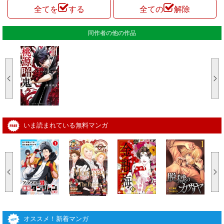
全てを
する
全ての
解除
同作者の他の作品
いま読まれている無料マンガ
オススメ！新着マンガ