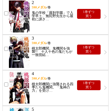
2
590
メダル
/巻
1巻ずつ
鬼の学校「羅刹学園」で入
学早々、無陀野先生から最
買う
初に課さ
…
3
590
メダル
/巻
1巻ずつ
桃太郎機関、鬼機関を強
襲!! 十人十色の鬼たちが
買う
一致団結
…
4
590
メダル
/巻
1巻ずつ
桃太郎機関に強襲される四
季たち鬼機関。「鬼神の
買う
力」を受け
…
5