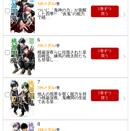
590
メダル
/巻
1巻ずつ
ついに「鬼神の力」が覚醒
した四季!! “炎鬼”の能力
買う
で桃
…
6
590
メダル
/巻
1巻ずつ
桃巌深夜らに拉致された皇
后崎迅。練馬の桃太郎たち
買う
も登場し
…
7
590
メダル
/巻
1巻ずつ
他人の視界を覗く能力を持
つ桃巌深夜。鬼機関の生徒
買う
である皇
…
8
590
メダル
/巻