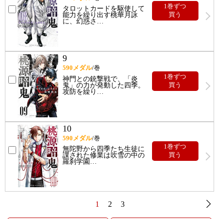
1巻ずつ
タロットカードを駆使して
能力を繰り出す桃華月詠
買う
に、幻惑さ
…
9
590
メダル
/巻
1巻ずつ
神門との銃撃戦で、「炎
鬼」の力が発動した四季。
買う
攻防を繰り
…
10
590
メダル
/巻
1巻ずつ
無陀野から四季たち生徒に
課された修業は吹雪の中の
買う
羅刹学園
…
1
2
3