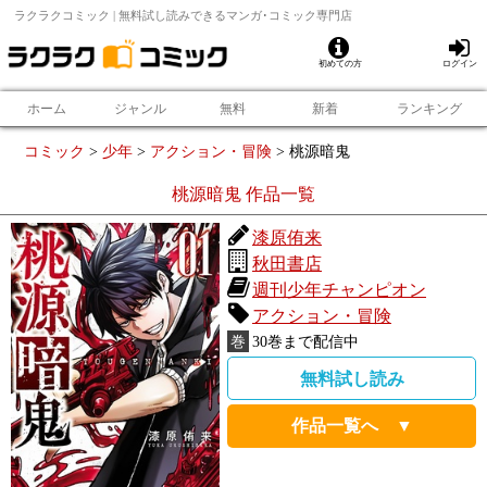
ラクラクコミック | 無料試し読みできるマンガ･コミック専門店
初めての方
ログイン
ホーム
ジャンル
無料
新着
ランキング
コミック
>
少年
>
アクション・冒険
>
桃源暗鬼
桃源暗鬼
作品一覧
漆原侑来
秋田書店
週刊少年チャンピオン
アクション・冒険
巻
30
巻まで配信中
無料試し読み
作品一覧へ ▼