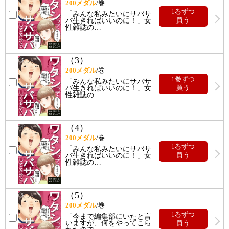
200
メダル
/巻
1巻ずつ
「みんな私みたいにサバサ
バ生きればいいのに！」女
買う
性雑誌の
…
（3）
200
メダル
/巻
1巻ずつ
「みんな私みたいにサバサ
バ生きればいいのに！」女
買う
性雑誌の
…
（4）
200
メダル
/巻
1巻ずつ
「みんな私みたいにサバサ
バ生きればいいのに！」女
買う
性雑誌の
…
（5）
200
メダル
/巻
1巻ずつ
「今まで編集部にいたと言
いますが、何をやってこら
買う