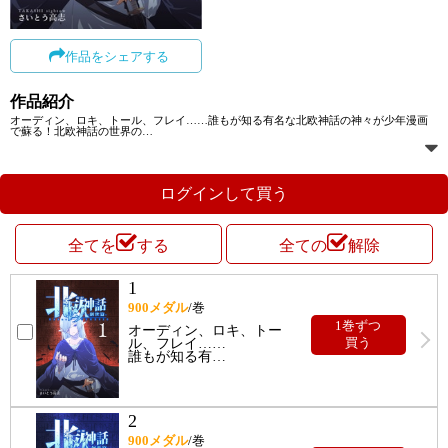
作品をシェアする
作品紹介
オーディン、ロキ、トール、フレイ……誰もが知る有名な北欧神話の神々が少年漫画
で蘇る！北欧神話の世界の
…
ログインして買う
全てを
する
全ての
解除
1
900
メダル
/巻
1巻ずつ
オーディン、ロキ、トー
ル、フレイ……
買う
誰もが知る有
…
2
900
メダル
/巻