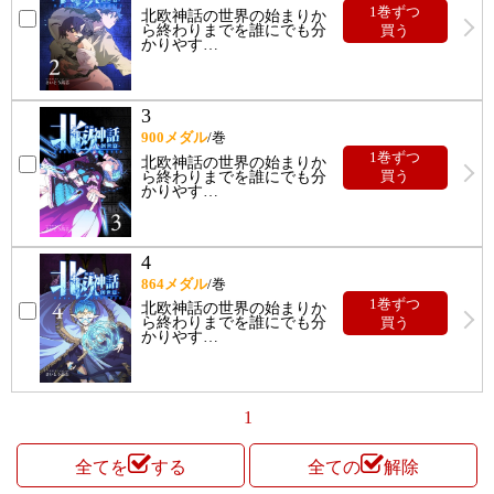
1巻ずつ
北欧神話の世界の始まりか
ら終わりまでを誰にでも分
買う
かりやす
…
3
900
メダル
/巻
1巻ずつ
北欧神話の世界の始まりか
ら終わりまでを誰にでも分
買う
かりやす
…
4
864
メダル
/巻
1巻ずつ
北欧神話の世界の始まりか
ら終わりまでを誰にでも分
買う
かりやす
…
1
全てを
する
全ての
解除