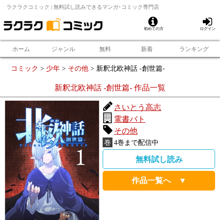
ラクラクコミック | 無料試し読みできるマンガ･コミック専門店
初めての方
ログイン
ホーム
ジャンル
無料
新着
ランキング
コミック
>
少年
>
その他
>
新釈北欧神話 -創世篇-
新釈北欧神話 -創世篇-
作品一覧
さいとう高志
電書バト
その他
巻
4
巻まで配信中
無料試し読み
作品一覧へ ▼