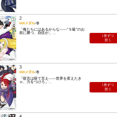
2
660
メダル
/巻
「俺たちにはあるからな――“Ｓ級”のお
前に勝つ、自信が」
…
1巻ずつ
買う
3
660
メダル
/巻
「寝言は寝て言え――世界を変えたき
ゃ、力をつけろ」
…
1巻ずつ
買う
4