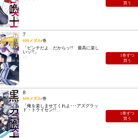
買う
7
680
メダル
/巻
「ピンチだよ…だからッ!! 最高に楽し
いッ!!」
1巻ずつ
…
買う
8
660
メダル
/巻
「俺を楽しませてくれよ･･･アズグラッ
ド・トライセン!!
…
1巻ずつ
買う