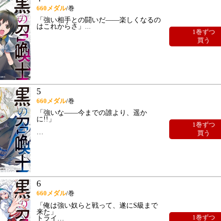
660
メダル
/巻
「強い相手との闘いだ――楽しくなるの
はこれからさ」
…
1巻ずつ
買う
5
660
メダル
/巻
「強いな――今までの誰より、遥か
に!!」
1巻ずつ
…
買う
6
660
メダル
/巻
「俺は強い奴らと戦って、遂にS級まで
来た」
1巻ずつ
トライ
…