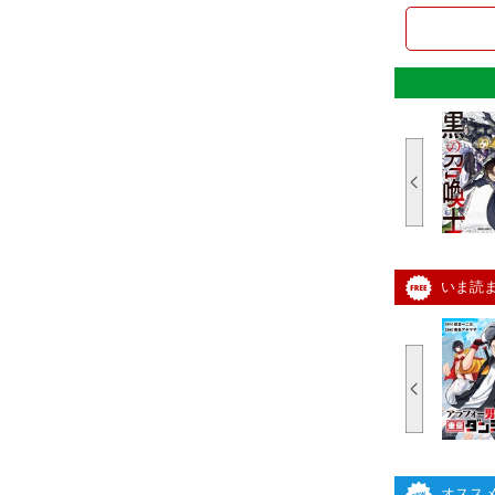
いま読
オスス