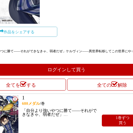
作品をシェアする
やつに勝て――それができなきゃ、弱者だぜ」ケルヴィン――異世界転移してこの世界にや
ログインして買う
全てを
する
全ての
解除
1
680
メダル
/巻
「自分より強いやつに勝て――それがで
きなきゃ、弱者だぜ」
…
1巻ずつ
買う