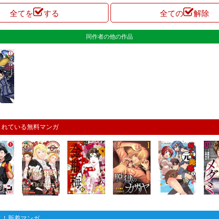
全てを
する
全ての
解除
同作者の他の作品
まれている無料マンガ
メ！新着マンガ