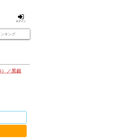
方
ログイン
ランキング
S）／黒銀