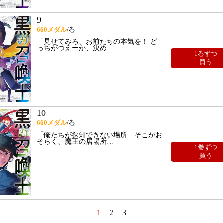
9
660
メダル
/巻
「見せてみろ、お前たちの本気を！ ど
っちがつえーか、決め
…
1巻ずつ
買う
10
660
メダル
/巻
「俺たちが探知できない場所…そこがお
そらく、魔王の居場所
…
1巻ずつ
買う
1
2
3