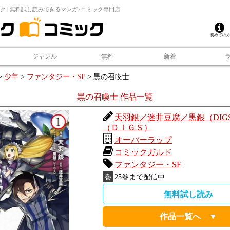
ク | 無料試し読みできるマンガ･コミック専門店
初めての
ジャンル
無料
新着
>
少年
>
ファンタジー・SF
>
黒の召喚士
黒の召喚士
作品一覧
天羽銀／迷井豆腐／黒銀（DIG
（ＤＩＧＳ）
オーバーラップ
コミックガルド
ファンタジー・SF
巻
25
巻まで配信中
無料試し読み
作品一覧へ ▼