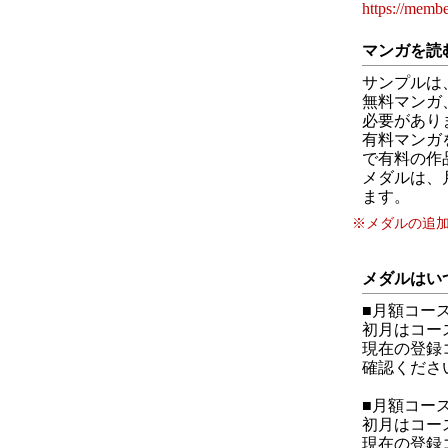
https://membe
マンガを読
サンプルは
無料マンガ
必要があり
有料マンガ
で有料の作
メダルは、
ます。
※メダルの追
メダルはい
■月額コー
初月はコー
現在の登録
確認くださ
■月額コー
初月はコー
現在の登録コ