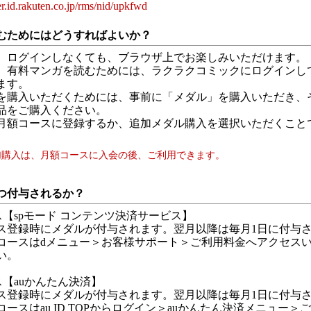
r.id.rakuten.co.jp/rms/nid/upkfwd
むためにはどうすればよいか？
、ログインしなくても、ブラウザ上でお楽しみいただけます。
、有料マンガを読むためには、ラクラクコミックにログインし
ます。
を購入いただくためには、事前に「メダル」を購入いただき、
品をご購入ください。
月額コースに登録するか、追加メダル購入を選択いただくこと
加購入は、月額コースに入会の後、ご利用できます。
つ付与されるか？
ス【spモード コンテンツ決済サービス】
ス登録時にメダルが付与されます。翌月以降は毎月1日に付与
コースはdメニュー＞お客様サポート＞ご利用料金へアクセス
い。
ス【auかんたん決済】
ス登録時にメダルが付与されます。翌月以降は毎月1日に付与
ースはau ID TOPからログイン＞auかんたん決済メニュー＞