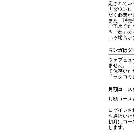
定されてい
再ダウンロ
だく必要が
また、販売
ご了承くだ
※「巻」の
いる場合が
マンガはダ
ウェブビュ
ません。「
て保存いた
「ラクコミ
月額コース
月額コース
ログインさ
を選択いた
初月はコー
します。