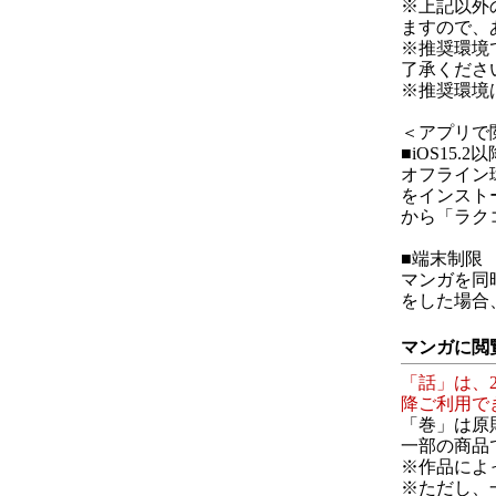
※上記以外
ますので、
※推奨環境
了承くださ
※推奨環境
＜アプリで
■iOS15.
オフライン
をインスト
から「ラク
■端末制限
マンガを同
をした場合
マンガに閲
「話」は、2
降ご利用で
「巻」は原
一部の商品
※作品によ
※ただし、