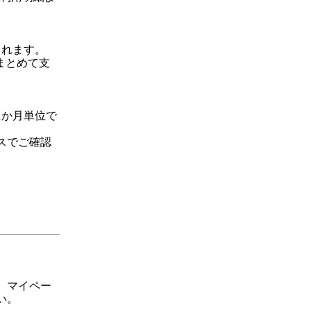
されます。
ルまとめて支
1か月単位で
スでご確認
、マイペー
い。