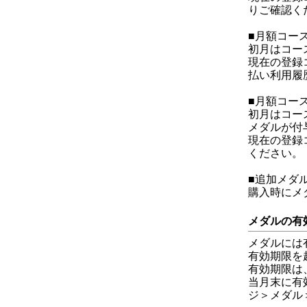
りご確認く
■月額コー
初月はコー
現在の登録コ
払い利用履
■月額コー
初月はコー
メダルが付
現在の登録
ください。
■追加メダ
購入時にメ
メダルの有
メダルには
有効期限を
有効期限は
当月末に有
ジ＞メダル