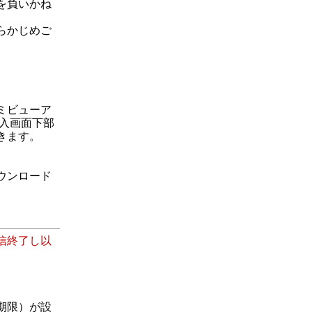
を負いかね
らかじめご
ミビューア
入画面下部
きます。
ウンロード
配信終了し以
期限）が設