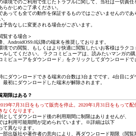
の環境でのご利用で生じたトラブルに関して、当社は一切責任
あらかじめご了承ください。
であっても全ての動作を保証するものではございませんのであ
い。
は予告なしに変更される場合がございます。
閲覧する場合＞
2以降、AndroidOS9.0以降の端末を推奨しております。
環境での閲覧、もしくはより快適に閲覧したいお客様はラクコ
ールしてください。 ラクコミビューアは、読みたいマンガの購
コミビューアをダウンロード」をクリックしてダウンロードで
時にダウンロードできる端末の台数は3台までです。4台目にダ
、最初にダウンロードした端末が解除されます。
覧期限はある？
019年7月31日をもって販売を停止。2020年1月31日をもって
きなくなります。
則としてダウンロード後の利用期間に制限はありませんが、
では利用可能期間が定められています。※詳細は以下
って異なります。
一部出版社や著作者の意向により、再ダウンロード期限（閲覧