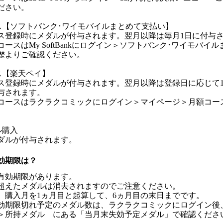
ださい。
ス【ソフトバンク･ワイモバイルまとめて支払い】
ス登録時にメダルが付与されます。翌月以降は毎月1日に付与
ースはMy SoftBankにログイン＞ソフトバンク･ワイモバイ
歴よりご確認ください。
ス【楽天ペイ】
ス登録時にメダルが付与されます。翌月以降は登録日に応じて
与されます。
コースはラクラクコミックにログイン＞マイページ＞月額コー
ル購入
ダルが付与されます。
効期限は？
有効期限があります。
超えたメダルは消去されますのでご注意ください。
、購入月を1ヵ月目と起算して、6ヵ月目の末日までです。
効期限切れ予定のメダル数は、ラクラクコミックにログイン後
＞所持メダル にある「当月末失効予定メダル」で確認くださ