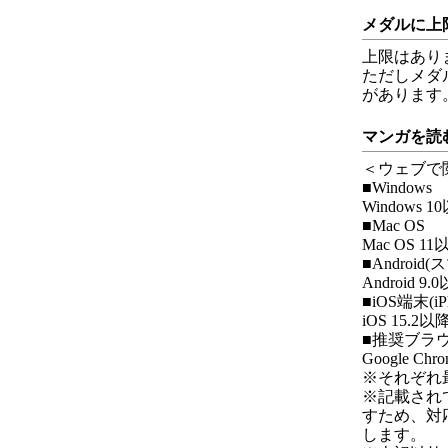
メダルに上
上限はあり
ただしメダ
があります
マンガを読
＜ウェブで
■Windows
Windows 1
■Mac OS
Mac OS 11
■Androi
Android 9.
■iOS端末(iP
iOS 15.2以
■推奨ブラ
Google Chrome
※それぞれ
※記載され
すため、対
します。