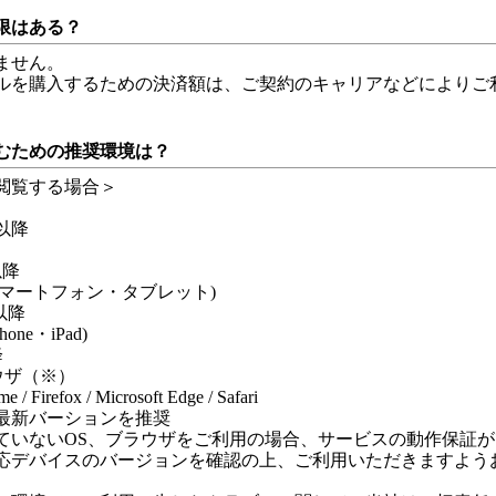
限はある？
ません。
ルを購入するための決済額は、ご契約のキャリアなどによりご
。
むための推奨環境は？
閲覧する場合＞
0以降
以降
d(スマートフォン・タブレット)
0以降
hone・iPad)
降
ウザ（※）
 / Firefox / Microsoft Edge / Safari
最新バーションを推奨
ていないOS、ブラウザをご利用の場合、サービスの動作保証
応デバイスのバージョンを確認の上、ご利用いただきますよう