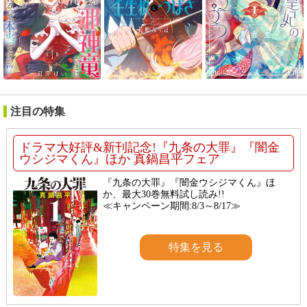
注目の特集
ドラマ大好評&新刊記念!『九条の大罪』『闇金
ウシジマくん』ほか 真鍋昌平フェア
『九条の大罪』『闇金ウシジマくん』ほ
か、最大30巻無料試し読み!!
≪キャンペーン期間:8/3～8/17≫
特集を見る