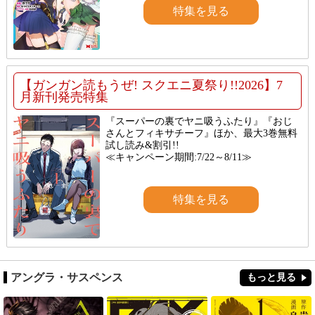
特集を見る
【ガンガン読もうぜ! スクエニ夏祭り!!2026】7
月新刊発売特集
『スーパーの裏でヤニ吸うふたり』『おじ
さんとフィキサチーフ』ほか、最大3巻無料
試し読み&割引!!
≪キャンペーン期間:7/22～8/11≫
特集を見る
アングラ・サスペンス
もっと見る