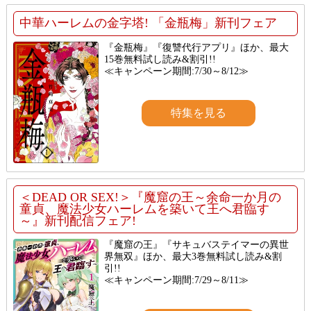
中華ハーレムの金字塔! 「金瓶梅」新刊フェア
『金瓶梅』『復讐代行アプリ』ほか、最大
15巻無料試し読み&割引!!
≪キャンペーン期間:7/30～8/12≫
特集を見る
＜DEAD OR SEX!＞『魔窟の王～余命一か月の
童貞、魔法少女ハーレムを築いて王へ君臨す
～』新刊配信フェア!
『魔窟の王』『サキュバステイマーの異世
界無双』ほか、最大3巻無料試し読み&割
引!!
≪キャンペーン期間:7/29～8/11≫