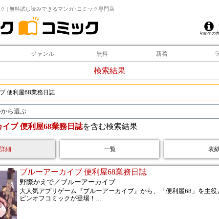
ク | 無料試し読みできるマンガ･コミック専門店
初めての
ジャンル
無料
新着
検索結果
ルから選ぶ
イブ 便利屋68業務日誌
を含む検索結果
詳細
一覧
表
ブルーアーカイブ 便利屋68業務日誌
野際かえで／ブルーアーカイブ
大人気アプリゲーム『ブルーアーカイブ』から、「便利屋68」を主役
ピンオフコミックが登場！
…