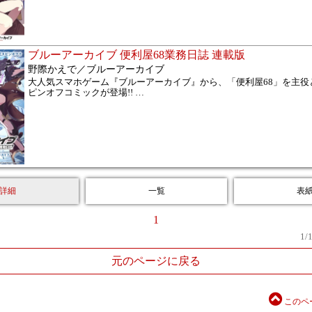
ブルーアーカイブ 便利屋68業務日誌 連載版
野際かえで／ブルーアーカイブ
大人気スマホゲーム『ブルーアーカイブ』から、「便利屋68」を主役
ピンオフコミックが登場!!
…
詳細
一覧
表
1
1
/
元のページに戻る
このペ