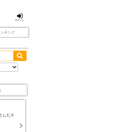
方
ログイン
ランキング
紙
としたス