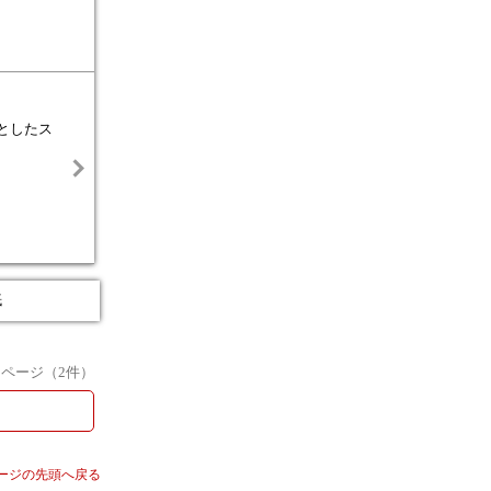
としたス
紙
1
ページ（
2
件）
ージの先頭へ戻る