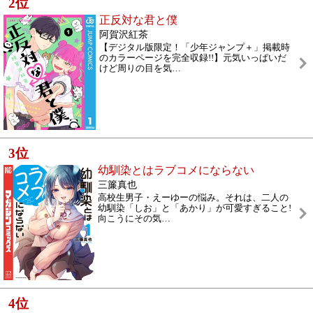
2
位
正反対な君と僕
阿賀沢紅茶
【デジタル版限定！「少年ジャンプ＋」掲載時
のカラーページを完全収録!!】元気いっぱいだ
けど周りの目を気
…
3
位
幼馴染とはラブコメにならない
三簾真也
高校生男子・えーゆーの悩み。それは、二人の
幼馴染「しお」と「あかり」が可愛すぎること!
向こうにその気
…
4
位