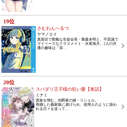
19
位
さむわんへるつ
ヤマノエイ
真面目で勤勉な生徒会長・梟森未明と、不思議で
マイペースなクラスメイト・水尾海月。2人の共
通の趣味は「深
…
20
位
スパダリ王子様の狂い愛【単話】
ミナミ
貴族を憎む、伯爵家の娘・リシェル。
再婚した義家族に虐げられ、使用人のように扱わ
れる日々を送って
…