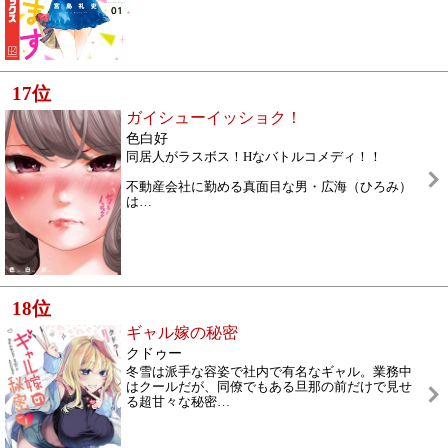
17
位
ガイシューイッショク！
色白好
同居人がラスボス！Hなバトルコメディ！！
不動産会社に勤める真面目な男・広海（ひろみ）
は
…
18
位
ギャル嫁の秘密
クドゥー
冬雪は派手な容姿で社内で有名なギャル。業務中
はクールだが、同僚でもある旦那の前だけで見せ
る超甘々な秘密
…