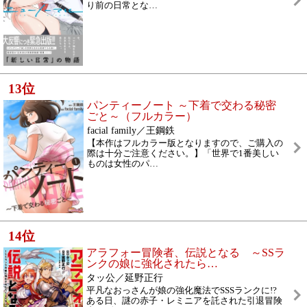
り前の日常とな
…
13
位
パンティーノート ～下着で交わる秘密
ごと～（フルカラー）
facial family／王鋼鉄
【本作はフルカラー版となりますので、ご購入の
際は十分ご注意ください。】「世界で1番美しい
ものは女性のパ
…
14
位
アラフォー冒険者、伝説となる ～SSラ
ンクの娘に強化されたら
…
タッ公／延野正行
平凡なおっさんが娘の強化魔法でSSSランクに!?
ある日、謎の赤子・レミニアを託された引退冒険