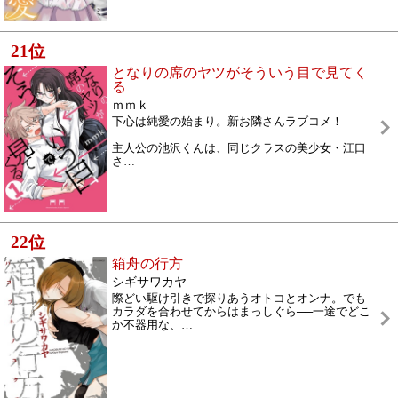
21
位
となりの席のヤツがそういう目で見てく
る
ｍｍｋ
下心は純愛の始まり。新お隣さんラブコメ！
主人公の池沢くんは、同じクラスの美少女・江口
さ
…
22
位
箱舟の行方
シギサワカヤ
際どい駆け引きで探りあうオトコとオンナ。でも
カラダを合わせてからはまっしぐら──一途でどこ
か不器用な、
…