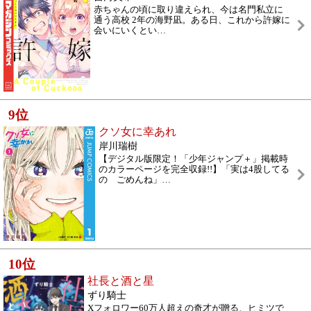
赤ちゃんの頃に取り違えられ、今は名門私立に
通う高校 2年の海野凪。ある日、これから許嫁に
会いにいくとい
…
9
位
クソ女に幸あれ
岸川瑞樹
【デジタル版限定！「少年ジャンプ＋」掲載時
のカラーページを完全収録!!】「実は4股してる
の ごめんね」
…
10
位
社長と酒と星
ずり騎士
Xフォロワー60万人超えの奇才が贈る、ヒミツで