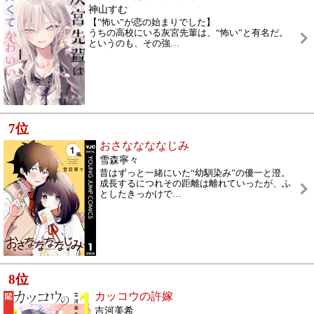
神山すむ
【”怖い”が恋の始まりでした】
うちの高校にいる灰宮先輩は、“怖い”と有名だ。
というのも、その強
…
7
位
おさななななじみ
雪森寧々
昔はずっと一緒にいた“幼馴染み”の優一と澄。
成長するにつれその距離は離れていったが、ふ
としたきっかけで
…
8
位
カッコウの許嫁
吉河美希