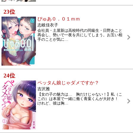
23
位
ぴゅあ０．０１ｍｍ
志岐佳衣子
会社員・土屋新は高校時代の同級生・日野あこと
再会し、勢いで一夜を共にしてしまう。お互い相
手のことが気に
…
24
位
ペッタん娘じゃダメですか？
吉沢雅
【女の子の魅力は… 胸だけじゃない！】私（こ
この）は本屋で一緒に働く青葉くんが大好き！
けれど、彼は胸
…