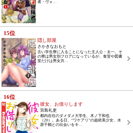
者・ヴォ
…
15
位
隠し部屋
さかきなおもと
古い学生寮に入ることになった主人公・太一。そ
の寮は男女別フロアになっているが、食堂や図書
室だけは男女共
…
16
位
彼女、お借りします
宮島礼吏
都内在住のダメダメ大学生、木ノ下和也
（20）。ある日、“ワケアリ”の超絶美少女、水
原千鶴との出会いをキ
…