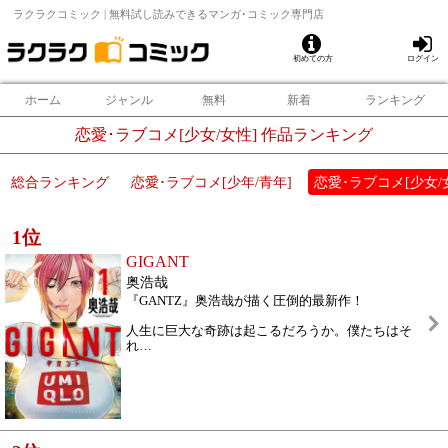
ラクラクコミック | 無料試し読みできるマンガ･コミック専門店
初めての方
ログイン
ホーム
ジャンル
無料
新着
ランキング
恋愛･ラブコメ[少女/女性] 作品ランキング
総合ランキング
恋愛･ラブコメ[少年/青年]
恋愛･ラブコメ[少女/
1
位
GIGANT
奥浩哉
『GANTZ』奥浩哉が描く圧倒的最新作！
人生に巨大な奇跡は起こるだろうか。僕たちはそ
れ
…