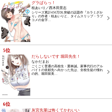
グラぱらっ！
桂あいり／西木田景志
シリーズ累計450万DL突破の話題作『カラミざか
り』の作者・桂あいりと、タイムスリップ・ラブ
コメの金字
…
5
位
だらしないです 堀田先生！
なかだまお
ごくごく普通の高校生・栗林誠。家事代行のアル
バイトの依頼先へ向かった先は、全校生徒の憧れ
の的、堀田留美
…
6
位
灰宮先輩は怖くてかわいい