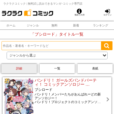
ラクラクコミック | 無料試し読みできるマンガ･コミック専門店
初めての方
ログイン
ホーム
ジャンル
無料
新着
ランキング
「
ブシロード
」タイトル一覧
ジャンルから選ぶ
詳細
一覧
表紙
バンドリ！ ガールズバンドパーテ
ィ！ コミックアンソロジー
…
ブシロード
バンドリ！メンバーたちがおんぱれーどの新
アンソロジー！
バンドリ！プロジェクトのコミックアンソ
…