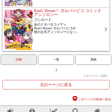
BanG Dream！ ガルパ☆ピコ コミック
アンソロジー
ブシロード
あのドタバタコメディ
BanG Dream! ガルパ☆ピコが
初の公式アンソロジーになっ
…
詳細
一覧
表紙
1
1
/
1
ページ（
2
件）
元のページに戻る
このページの先頭へ戻る