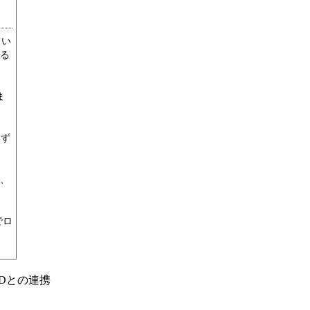
てい
る
ま
けず
、
でロ
Dとの連携