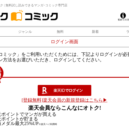
ク | 無料試し読みできるマンガ･コミック専門店
初めての
ジャンル
無料
新着
ログイン画面
コミック」をご利用いただくためには、下記よりログインが必
ン方法をお選びいただき、ログインしてください。
[登録無料]楽天会員の新規登録はこちら▶
楽天会員ならこんなにオトク!
天ポイントでマンガが買える
天ポイントが貯まる
メダル最大25%UP
※楽天ペイ利用時