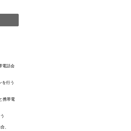
）
。
帯電話会
ンを行う
と携帯電
行う
場合、