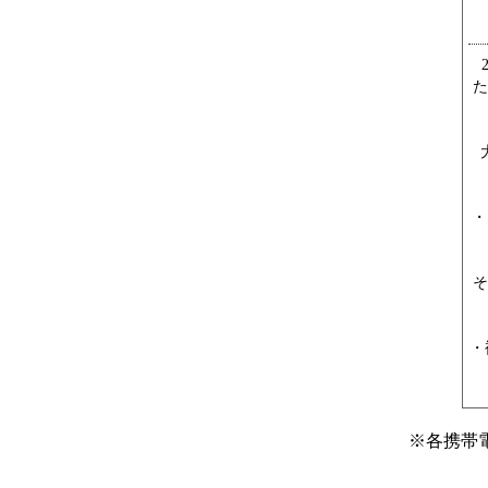
た
・
そ
・
※
各携帯