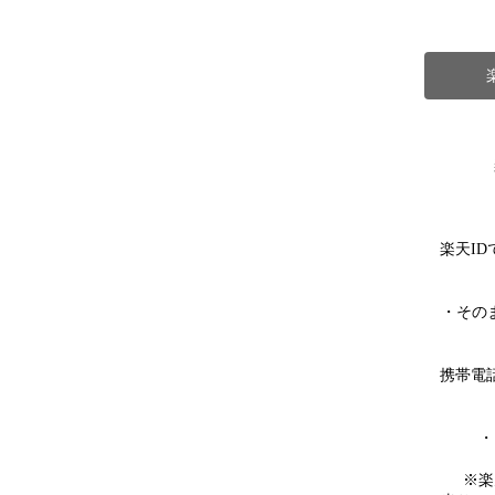
楽天I
・その
携帯電
・
※楽