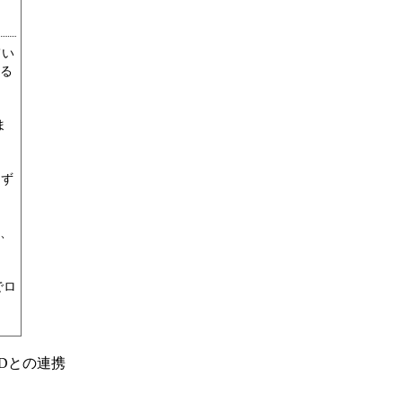
てい
る
ま
けず
、
でロ
Dとの連携