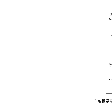
た
・
そ
・
※
各携帯