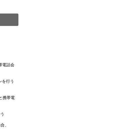
）
。
帯電話会
ンを行う
と携帯電
行う
場合、