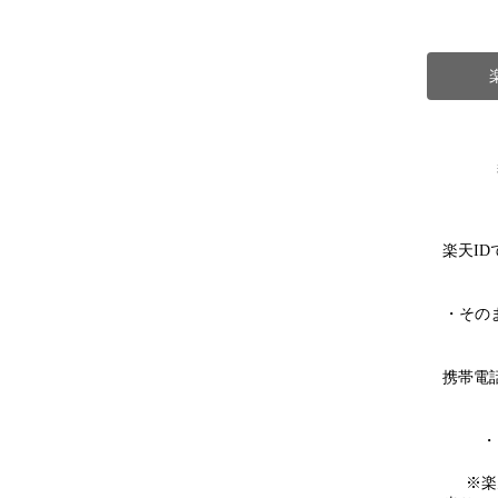
楽天I
・その
携帯電
・
※楽