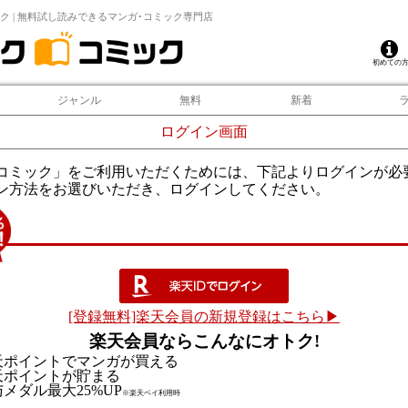
ク | 無料試し読みできるマンガ･コミック専門店
初めての
ジャンル
無料
新着
ログイン画面
コミック」をご利用いただくためには、下記よりログインが必
ン方法をお選びいただき、ログインしてください。
[登録無料]楽天会員の新規登録はこちら▶
楽天会員ならこんなにオトク!
天ポイントでマンガが買える
天ポイントが貯まる
メダル最大25%UP
※楽天ペイ利用時