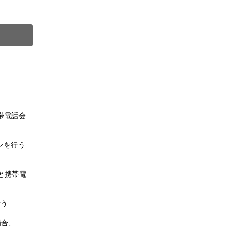
）
。
帯電話会
ンを行う
と携帯電
行う
場合、