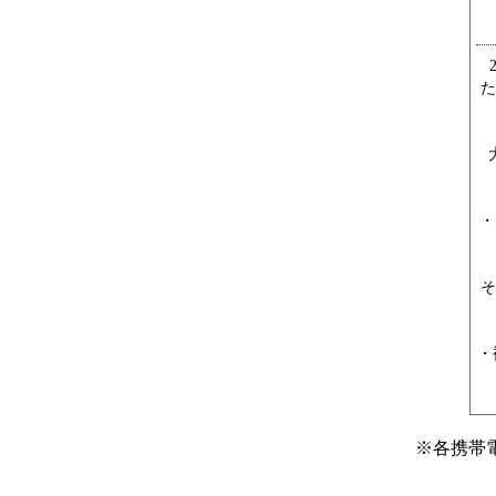
た
・
そ
・
※
各携帯