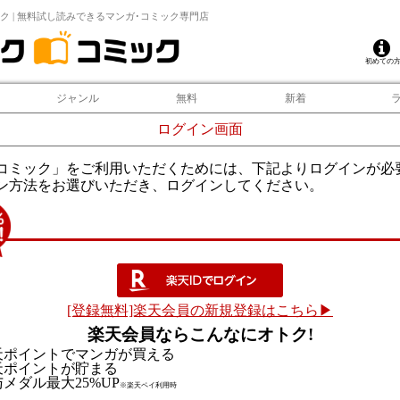
ク | 無料試し読みできるマンガ･コミック専門店
初めての
ジャンル
無料
新着
ログイン画面
コミック」をご利用いただくためには、下記よりログインが必
ン方法をお選びいただき、ログインしてください。
[登録無料]楽天会員の新規登録はこちら▶
楽天会員ならこんなにオトク!
天ポイントでマンガが買える
天ポイントが貯まる
メダル最大25%UP
※楽天ペイ利用時