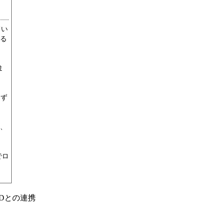
てい
る
ま
けず
、
でロ
Dとの連携