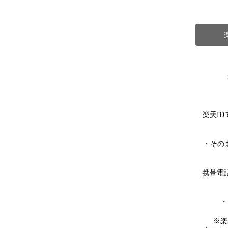
楽天I
・その
携帯電
・
※楽