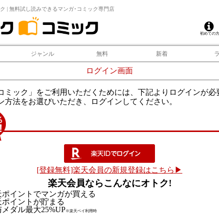
ク | 無料試し読みできるマンガ･コミック専門店
初めての
ジャンル
無料
新着
ログイン画面
コミック」をご利用いただくためには、下記よりログインが必
ン方法をお選びいただき、ログインしてください。
[登録無料]楽天会員の新規登録はこちら▶
楽天会員ならこんなにオトク!
天ポイントでマンガが買える
天ポイントが貯まる
メダル最大25%UP
※楽天ペイ利用時