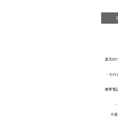
楽天I
・その
携帯電
・
※楽