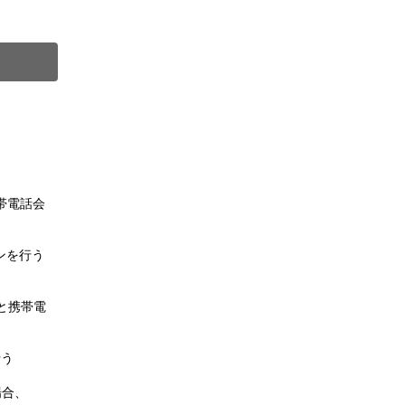
）
。
帯電話会
ンを行う
と携帯電
行う
場合、