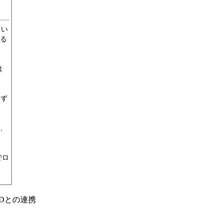
てい
る
ま
けず
、
でロ
Dとの連携