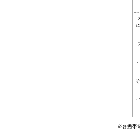
た
・
そ
・
※
各携帯