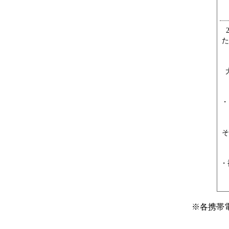
た
・
そ
・
※
各携帯