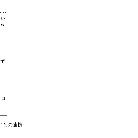
てい
る
ま
けず
、
でロ
Dとの連携