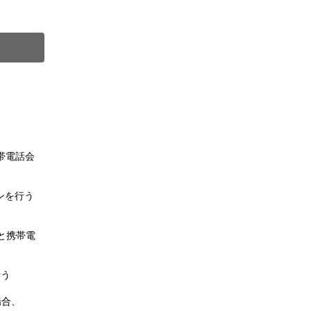
）
。
帯電話会
ンを行う
と携帯電
行う
場合、