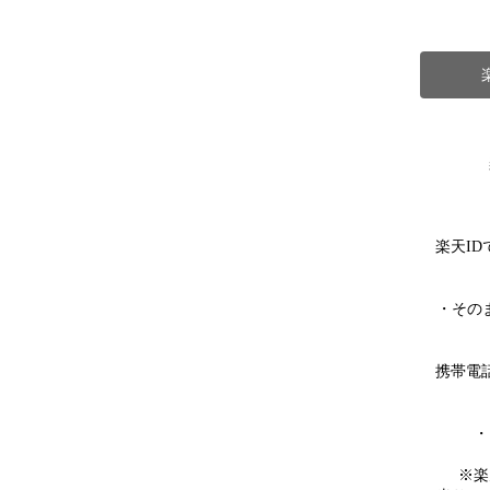
楽天I
・その
携帯電
・
※楽