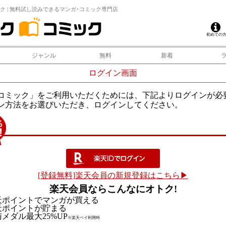
ク | 無料試し読みできるマンガ･コミック専門店
初めての
ジャンル
無料
新着
ログイン画面
コミック」をご利用いただくためには、下記よりログインが必
ン方法をお選びいただき、ログインしてください。
[登録無料]楽天会員の新規登録はこちら▶
楽天会員ならこんなにオトク!
天ポイントでマンガが買える
天ポイントが貯まる
メダル最大25%UP
※楽天ペイ利用時