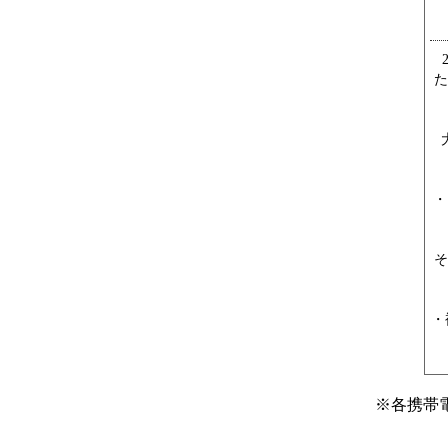
た
・
そ
・
※
各携帯