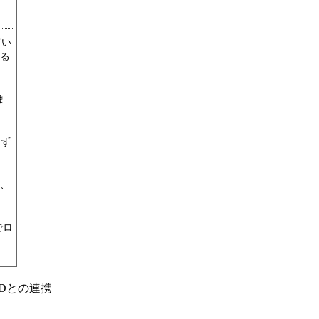
てい
る
ま
けず
、
でロ
Dとの連携