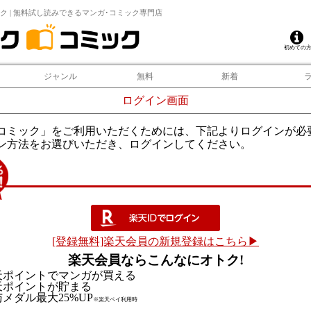
ク | 無料試し読みできるマンガ･コミック専門店
初めての
ジャンル
無料
新着
ログイン画面
コミック」をご利用いただくためには、下記よりログインが必
ン方法をお選びいただき、ログインしてください。
[登録無料]楽天会員の新規登録はこちら▶
楽天会員ならこんなにオトク!
天ポイントでマンガが買える
天ポイントが貯まる
メダル最大25%UP
※楽天ペイ利用時