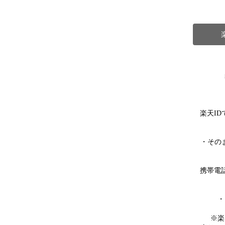
楽天I
・その
携帯電
・
※楽