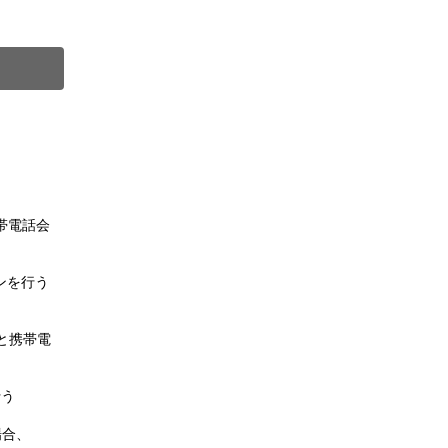
）
。
帯電話会
ンを行う
と携帯電
行う
場合、