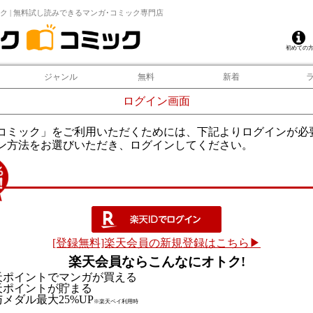
ク | 無料試し読みできるマンガ･コミック専門店
初めての
ジャンル
無料
新着
ログイン画面
コミック」をご利用いただくためには、下記よりログインが必
ン方法をお選びいただき、ログインしてください。
[登録無料]楽天会員の新規登録はこちら▶
楽天会員ならこんなにオトク!
天ポイントでマンガが買える
天ポイントが貯まる
メダル最大25%UP
※楽天ペイ利用時