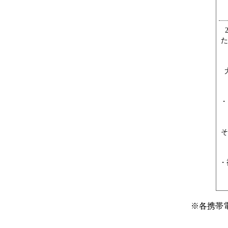
た
・
そ
・
※
各携帯