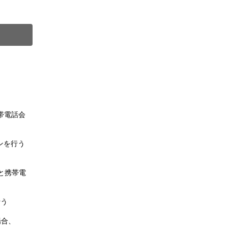
）
。
帯電話会
ンを行う
と携帯電
行う
場合、