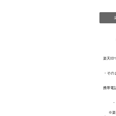
楽天I
・その
携帯電
・
※楽