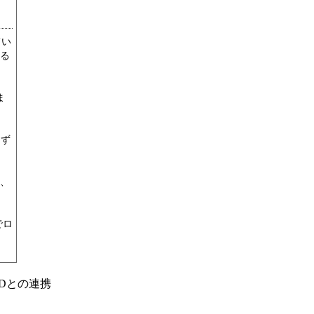
てい
る
ま
けず
、
でロ
Dとの連携