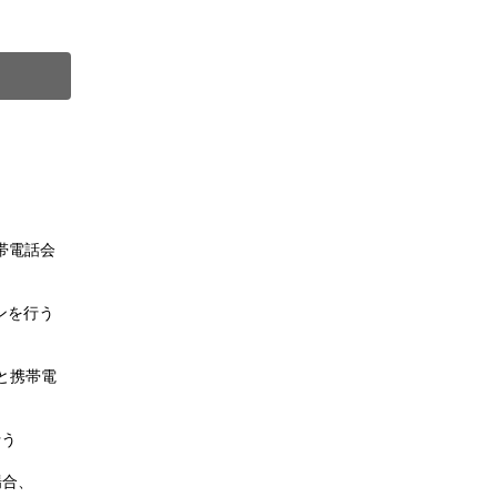
）
。
帯電話会
ンを行う
と携帯電
行う
場合、