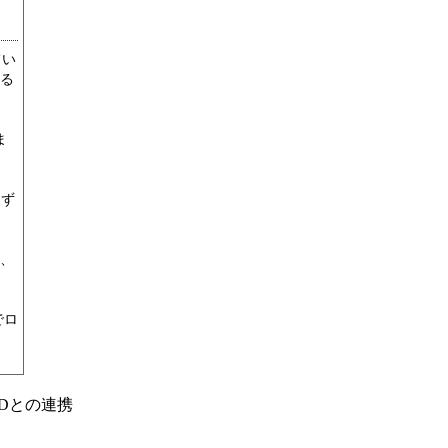
てい
る
ま
けず
、
でロ
Dとの連携