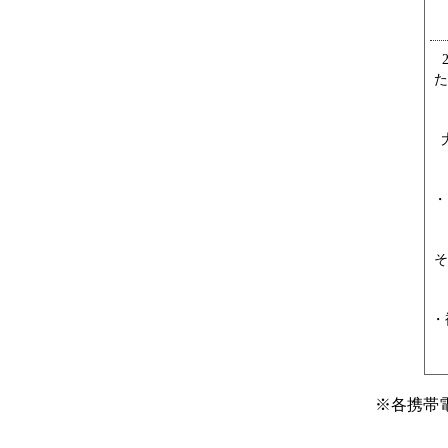
た
・
そ
・
※
各携帯