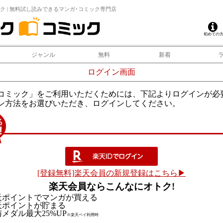
ク | 無料試し読みできるマンガ･コミック専門店
初めての
ジャンル
無料
新着
ログイン画面
コミック」をご利用いただくためには、下記よりログインが必
ン方法をお選びいただき、ログインしてください。
[登録無料]楽天会員の新規登録はこちら▶
楽天会員ならこんなにオトク!
天ポイントでマンガが買える
天ポイントが貯まる
メダル最大25%UP
※楽天ペイ利用時