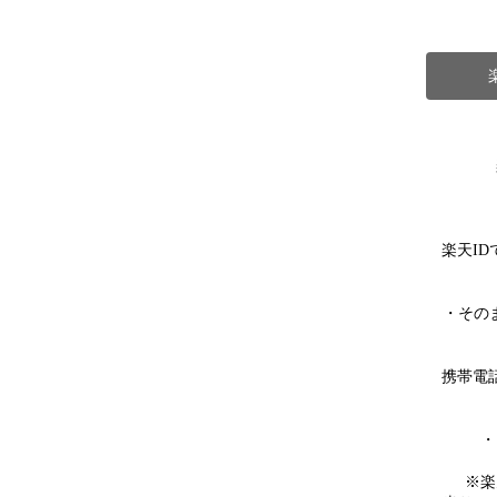
楽天I
・その
携帯電
・
※楽