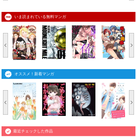
いま読まれている無料マンガ
オススメ！新着マンガ
最近チェックした作品