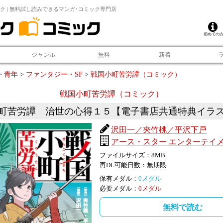
ク | 無料試し読みできるマンガ･コミック専門店
初めての
ジャンル
無料
新着
>
青年
>
ファンタジー・SF
>
戦国小町苦労譚（コミック）
戦国小町苦労譚（コミック）
町苦労譚 治世の心得１５【電子書店共通特典イラ
沢田一／夾竹桃／平沢下戸
アース・スター エンターテイ
ファイルサイズ：
8
MB
再DL可能日数：
無期限
保有メダル：
0
メダル
必要メダル：
0
メダル
無料で読む