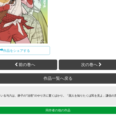
作品をシェアする
前の巻へ
次の巻へ
作品一覧へ戻る
ている与六は、静子の”治世”のやり方に驚くばかり。「国人を知りたくば民を見よ」謙信の
同作者の他の作品