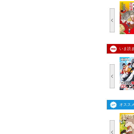
いま読
オスス