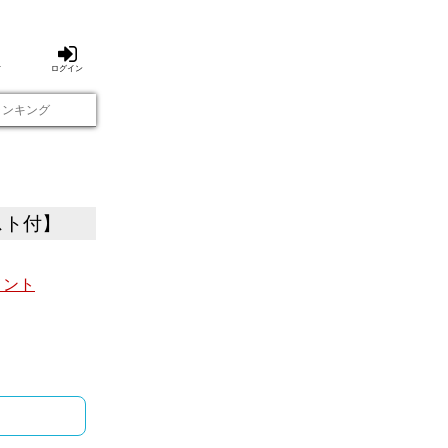
方
ログイン
ランキング
スト付】
メント