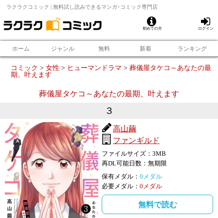
ラクラクコミック | 無料試し読みできるマンガ･コミック専門店
初めての方
ログイン
ホーム
ジャンル
無料
新着
ランキング
コミック
>
女性
>
ヒューマンドラマ
>
葬儀屋タケコ～あなたの最
期、叶えます
葬儀屋タケコ～あなたの最期、叶えます
３
高山繭
ファンギルド
ファイルサイズ：
3
MB
再DL可能日数：
無期限
保有メダル：
0
メダル
必要メダル：
0
メダル
無料で読む