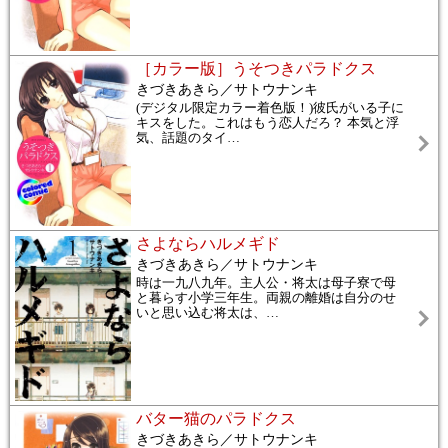
［カラー版］うそつきパラドクス
きづきあきら／サトウナンキ
(デジタル限定カラー着色版！)彼氏がいる子に
キスをした。これはもう恋人だろ？ 本気と浮
気、話題のタイ
…
さよならハルメギド
きづきあきら／サトウナンキ
時は一九八九年。主人公・将太は母子寮で母
と暮らす小学三年生。両親の離婚は自分のせ
いと思い込む将太は、
…
バター猫のパラドクス
きづきあきら／サトウナンキ