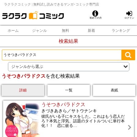
ラクラクコミック | 無料試し読みできるマンガ･コミック専門店
初めての方
ログイン
ホーム
ジャンル
無料
新着
ランキング
検索結果
ジャンルから選ぶ
うそつきパラドクス
を含む検索結果
詳細
一覧
表紙
うそつきパラドクス
きづきあきら／サトウナンキ
彼氏がいる子にキスをした。これはもう恋人だ
ろ？本気と浮気、話題のタイトルついに単行本
化！！ 恋に嵌る
…