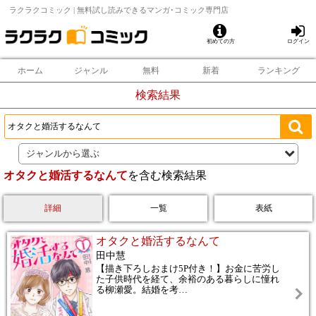
ラクラクコミック | 無料試し読みできるマンガ･コミック専門店
初めての方
ログイン
ホーム
ジャンル
無料
新着
ランキング
検索結果
ジャンルから選ぶ
オタクと婚活するなんて
を含む検索結果
詳細
一覧
表紙
オタクと婚活するなんて
田中慧
【描き下ろしおまけ5P付き！】お金に苦労し
た子供時代を経て、余裕のある暮らしに憧れ
る柳瀬愛。結婚を考
…