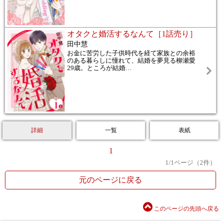
オタクと婚活するなんて［1話売り］
田中慧
お金に苦労した子供時代を経て家族との余裕
のある暮らしに憧れて、結婚を夢見る柳瀬愛
29歳。ところが結婚
…
詳細
一覧
表紙
1
1
/
1
ページ（
2
件）
元のページに戻る
このページの先頭へ戻る