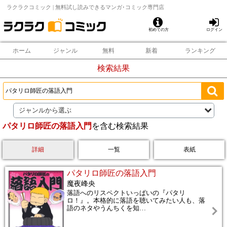
ラクラクコミック | 無料試し読みできるマンガ･コミック専門店
初めての方
ログイン
ホーム
ジャンル
無料
新着
ランキング
検索結果
ジャンルから選ぶ
パタリロ師匠の落語入門
を含む検索結果
詳細
一覧
表紙
パタリロ師匠の落語入門
魔夜峰央
落語へのリスペクトいっぱいの『パタリ
ロ！』。本格的に落語を聴いてみたい人も、落
語のネタやうんちくを知
…