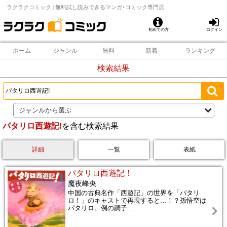
ラクラクコミック | 無料試し読みできるマンガ･コミック専門店
初めての方
ログイン
ホーム
ジャンル
無料
新着
ランキング
検索結果
ジャンルから選ぶ
パタリロ西遊記!
を含む検索結果
詳細
一覧
表紙
パタリロ西遊記！
魔夜峰央
中国の古典名作「西遊記」の世界を「パタリ
ロ！」のキャストで再現すると…！？孫悟空は
パタリロ。例の調子
…