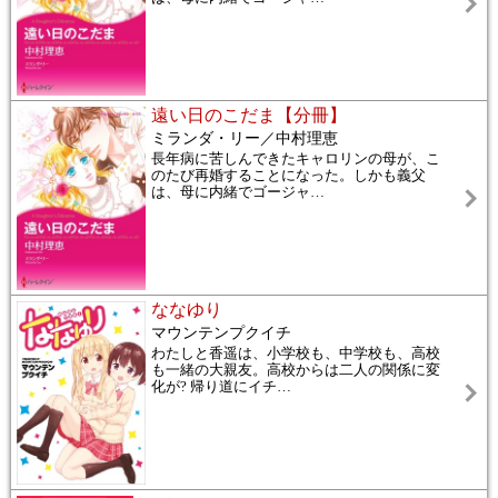
遠い日のこだま【分冊】
ミランダ・リー／中村理恵
長年病に苦しんできたキャロリンの母が、こ
のたび再婚することになった。しかも義父
は、母に内緒でゴージャ
…
ななゆり
マウンテンプクイチ
わたしと香遥は、小学校も、中学校も、高校
も一緒の大親友。高校からは二人の関係に変
化が? 帰り道にイチ
…