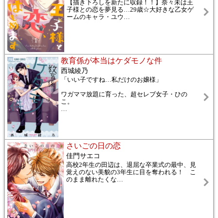
【描き下ろしを新たに収録！！】奈々未は王
子様との恋を夢見る…29歳☆大好きな乙女ゲ
ームのキャラ・ユウ
…
教育係が本当はケダモノな件
西城綾乃
「いい子ですね…私だけのお嬢様」
ワガママ放題に育った、超セレブ女子・ひの
こ。
…
さいごの日の恋
佳門サエコ
高校2年生の田辺は、退屈な卒業式の最中、見
覚えのない美貌の3年生に目を奪われる！ こ
のまま離れたくな
…