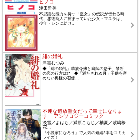
ヒノコ
津田雅美
不思議な能力を持つ「巫女」の伝説が伝わる時
代。悪徳商人に捕まっていた少女・マユラは、
少年・シンに助け
…
緋の婚礼
津雲むつみ
◆「緋の婚礼」華族令嬢と庭師の息子、禁断
の恋の行方は!? ◆「満たされぬ月」子供を産
めない奥様の召使
…
不運な追放聖女だって幸せになりま
す！ アンソロジーコミック
淡雪／よはち／満原こもじ／柚夏／紫嶋桜
花
…
『小説家になろう』で人気の短編5本をコミカ
ライズ！