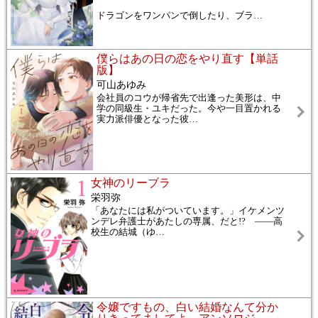
ドラゴンをワンパンで倒したり、ブラ
…
僕らはあの日の恋をやり直す【単話
版】
可山あゆみ
会社員のコウが帰省先で出逢った美形は、中
学の同級生・ユキだった。今や一目置かれる
実力派俳優となった彼
…
女神のリーブラ
栄羽弥
「あなたには私がついています。」イケメンツ
ンデレ弁護士があたしの専属、だと!? ――高
校生の結城（ゆ
…
令嬢ですもの、白い結婚なんて分か