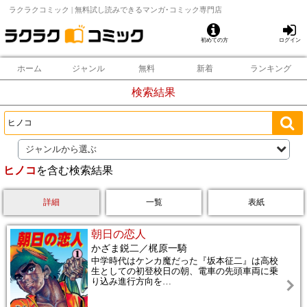
ラクラクコミック | 無料試し読みできるマンガ･コミック専門店
初めての方
ログイン
ホーム
ジャンル
無料
新着
ランキング
検索結果
ジャンルから選ぶ
ヒノコ
を含む検索結果
詳細
一覧
表紙
朝日の恋人
かざま鋭二／梶原一騎
中学時代はケンカ魔だった『坂本征二』は高校
生としての初登校日の朝、電車の先頭車両に乗
り込み進行方向を
…