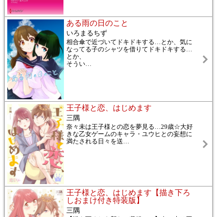
ある雨の日のこと
いろまるちず
相合傘で近づいてドキドキする…とか、気に
なってる子のシャツを借りてドキドキする…
とか、
そうい
…
王子様と恋、はじめます
三隅
奈々未は王子様との恋を夢見る…29歳☆大好
きな乙女ゲームのキャラ・ユウヒとの妄想に
満たされる日々を送
…
王子様と恋、はじめます【描き下ろ
しおまけ付き特装版】
三隅