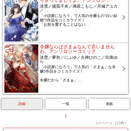
りきってましてよ。アンソロジ
…
淡雪／揚茄子央／満原こもじ／月城アユカ
／
…
「小説家になろう」で人気の令嬢もの"白い結
婚"5作品をコミカライズ！
「お前を愛することはない
…
令嬢ならばざまぁなんて言いません
わ。アンソロジーコミック
淡雪／夢衣／にふゆ／火神ひのこ／玖珠ゆ
ら
…
「小説家になろう」で人気の「ざまぁ」な令
嬢5作品をコミカライズ！
令嬢だから「ざまぁ」
…
詳細
一覧
表紙
1
1
/
1
ページ（
23
件）