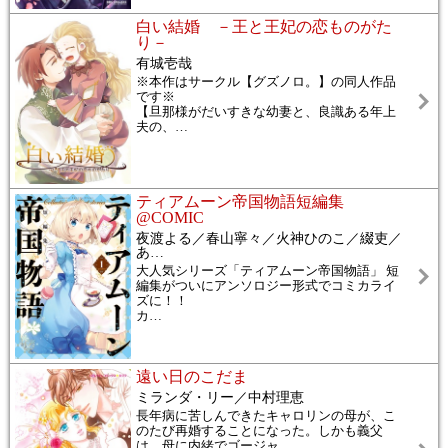
白い結婚 －王と王妃の恋ものがた
り－
有城壱哉
※本作はサークル【グズノロ。】の同人作品
です※
【旦那様がだいすきな幼妻と、良識ある年上
夫の、
…
ティアムーン帝国物語短編集
@COMIC
夜渡よる／春山寧々／火神ひのこ／綴吏／
あ
…
大人気シリーズ「ティアムーン帝国物語」 短
編集がついにアンソロジー形式でコミカライ
ズに！！
カ
…
遠い日のこだま
ミランダ・リー／中村理恵
長年病に苦しんできたキャロリンの母が、こ
のたび再婚することになった。しかも義父
は、母に内緒でゴージャ
…