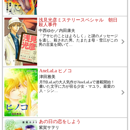
浅見光彦ミステリースペシャル 朝日
殺人事件
中西ゆか／内田康夫
「アサヒのことはよろしく」と謎のメッセージ
を遺し、殺された男。たまたま母・雪江がこの
男の言葉を聞いて
…
AneLaLa ヒノコ
津田雅美
月刊LaLaの大人気作がAneLaLaで連載開始！
書いた文字に力が宿る少女・マユラ。最愛の
人・シン
…
あの日の恋をしよう
紫賀サヲリ