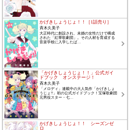
かげきしょうじょ！！［1話売り］
斉木久美子
大正時代に創設され、未婚の女性だけで構成
された「紅華歌劇団」。その人材を育成する
音楽学校に入学したば
…
「かげきしょうじょ！！」公式ガイ
ドブック オンステージ！
斉木久美子
「メロディ」連載中の大人気作「かげきしょ
うじょ!!」初の公式ガイドブック！宝塚歌劇団
元男役スター・七
…
かげきしょうじょ！！ シーズンゼ
ロ