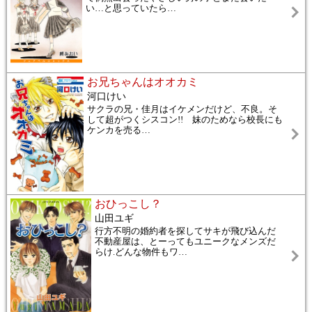
い…と思っていたら
…
お兄ちゃんはオオカミ
河口けい
サクラの兄・佳月はイケメンだけど、不良。そ
して超がつくシスコン!! 妹のためなら校長にも
ケンカを売る
…
おひっこし？
山田ユギ
行方不明の婚約者を探してサキが飛び込んだ
不動産屋は、とーってもユニークなメンズだ
らけ.どんな物件もワ
…