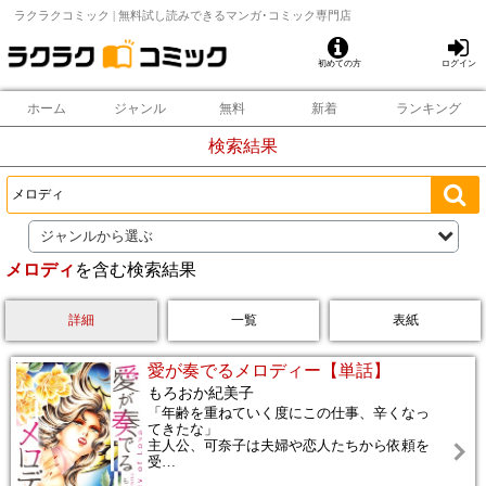
ラクラクコミック | 無料試し読みできるマンガ･コミック専門店
初めての方
ログイン
ホーム
ジャンル
無料
新着
ランキング
検索結果
ジャンルから選ぶ
メロディ
を含む検索結果
詳細
一覧
表紙
愛が奏でるメロディー【単話】
もろおか紀美子
「年齢を重ねていく度にこの仕事、辛くなっ
てきたな」
主人公、可奈子は夫婦や恋人たちから依頼を
受
…