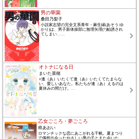
男の華園
桑田乃梨子
小説家志望の完全文系青年・麻生縁(あそう ゆ
かり)は、男子新体操部に無理矢理(?)勧誘され
てしまい…
…
オトナになる日
まいた菜穂
○逢（あ）いたくて逢（あ）いたくてたまらな
い、愛しいあなた。私たちが逢（あ）えるのは
夏休みの間だけ。
…
乙女ごころ・夢ごころ
柊あおい
ロマンチックな恋にあこがれる千帆。夏まつり
で偶然出会ったやさしい男の子とまた会いた