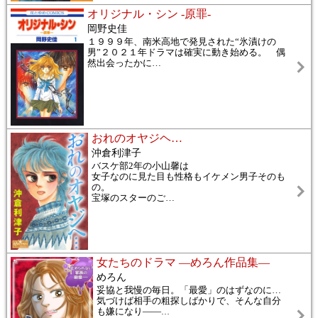
オリジナル・シン -原罪-
岡野史佳
１９９９年、南米高地で発見された“氷漬けの
男”２０２１年ドラマは確実に動き始める。 偶
然出会ったかに
…
おれのオヤジヘ…
沖倉利津子
バスケ部2年の小山馨は
女子なのに見た目も性格もイケメン男子そのも
の。
宝塚のスターのご
…
女たちのドラマ ―めろん作品集―
めろん
妥協と我慢の毎日。「最愛」のはずなのに…
気づけば相手の粗探しばかりで、そんな自分
も嫌になり――
…