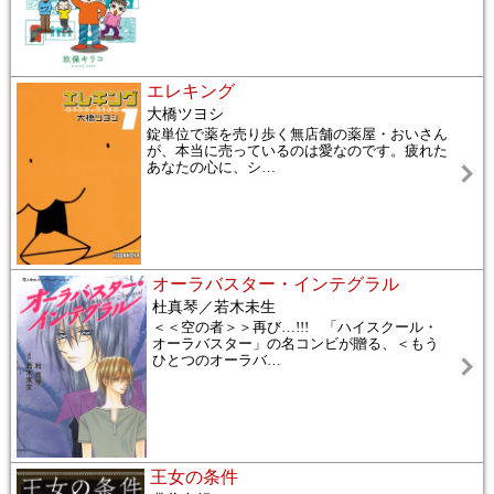
エレキング
大橋ツヨシ
錠単位で薬を売り歩く無店舗の薬屋・おいさん
が、本当に売っているのは愛なのです。疲れた
あなたの心に、シ
…
オーラバスター・インテグラル
杜真琴／若木未生
＜＜空の者＞＞再び…!!! 「ハイスクール・
オーラバスター」の名コンビが贈る、＜もう
ひとつのオーラバ
…
王女の条件