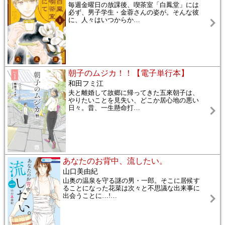
毎週金曜日の放課後、喫茶室「白鳳堂」には
必ず、男子学生・金蓉さんの姿が。そんな彼
に、人々はいつからか
…
朝子のムジカ！！【電子単行本】
和田フミ江
夫と離婚して故郷に帰ってきた五來朝子は、
やりたいことを見失い、どこか居心地の悪い
日々。昔、一生懸命打
…
あなたのお背中、流したい。
山口美由紀
山奥の温泉を守る謎の男・一郎。そこに居候す
ることになった花菜は次々と不思議な出来事に
出会うことに…!
…