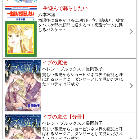
一生遊んで暮らしたい
六本木綾
放課後に命をかけるOL教師・立川瑞穂と、彼女
をバスケ部の顧問に迎えるべく恋愛ゲームに興
じるバスケット
…
イブの魔法
ヘレン・ブルックス／長岡敦子
貧しい孤児からショービジネス界の寵児と呼
ばれるジークに、ダンサーとして見いだされ
たメロディは27歳で
…
イブの魔法【分冊】
ヘレン・ブルックス／長岡敦子
貧しい孤児からショービジネス界の寵児と呼
ばれるジークに、ダンサーとして見いだされ
たメロディは27歳で
…