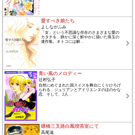
愛すべき娘たち
よしながふみ
「女」という不思議な存在のさまざまな愛の
カタチを、静かに深く鮮やかに描いた珠玉の
連作集。オトコには解
…
青い風のメロディー
辻村弘子
自然にめぐまれた国スイスを舞台にくりひろげ
られる、ジュリアンとアドリエンヌのほのかな
恋、そして、2人
…
曙橋三叉路白鳳喫茶室にて
高尾滋