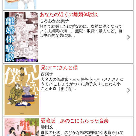
あなたの近くの離婚体験談
もろおか紀美子
好きで結婚したはずなのに、次第に深くなって
いく夫婦間の溝…。無職・浪費・暴力など、自
己中心的な男に振
…
兄(アニ)さんと僕
西炯子
大名人の落語家・三々遊亭小正月（さんざんゆ
うてい こしょうがつ）に弟子入りしたわん小
こと正直（まさな
…
愛蔵版 あのこにもらった音楽
勝田文
母親の死後、のどかな梅木旅館に引き取られて