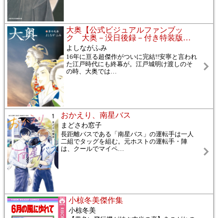
大奥【公式ビジュアルファンブッ
ク 大奥－没日後録－付き特装版
…
よしながふみ
16年に亘る超傑作がついに完結!!安寧と言われ
た江戸時代にも終幕が。江戸城明け渡しのそ
の時、大奥では
…
おかえり、南星バス
まどさわ窓子
長距離バスである「南星バス」の運転手は一人
二組でタッグを組む。元ホストの運転手・陣
は、クールでマイペ
…
小椋冬美傑作集
小椋冬美