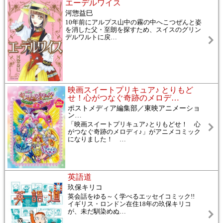
エーデルワイス
河惣益巳
10年前にアルプス山中の霧の中へこつぜんと姿
を消した父・至朗を探すため、スイスのグリン
デルワルトに戻
…
映画スイートプリキュア♪ とりもど
せ！心がつなぐ奇跡のメロデ
…
ポストメディア編集部／東映アニメーショ
ン
…
「映画スイートプリキュア♪とりもどせ！ 心
がつなぐ奇跡のメロディ♪」がアニメコミック
になりました！
…
英語道
玖保キリコ
英会話をゆる～く学べるエッセイコミック!!
イギリス・ロンドン在住18年の玖保キリコ
が、未だ馴染めぬ
…