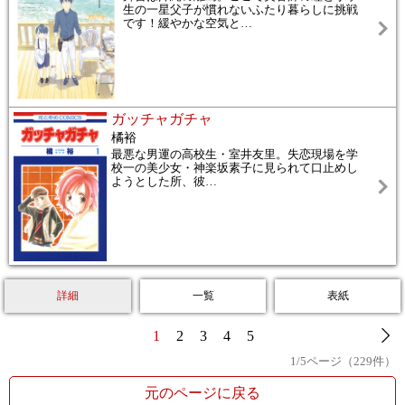
生の一星父子が慣れないふたり暮らしに挑戦
です！緩やかな空気と
…
ガッチャガチャ
橘裕
最悪な男運の高校生・室井友里。失恋現場を学
校一の美少女・神楽坂素子に見られて口止めし
ようとした所、彼
…
詳細
一覧
表紙
1
2
3
4
5
1
/
5
ページ（
229
件）
元のページに戻る