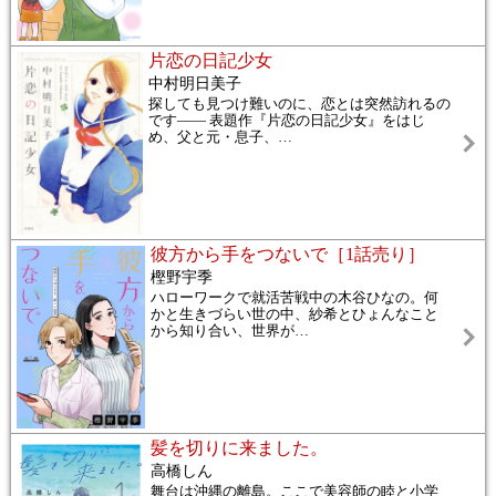
片恋の日記少女
中村明日美子
探しても見つけ難いのに、恋とは突然訪れるの
です―― 表題作『片恋の日記少女』をはじ
め、父と元・息子、
…
彼方から手をつないで［1話売り］
樫野宇季
ハローワークで就活苦戦中の木谷ひなの。何
かと生きづらい世の中、紗希とひょんなこと
から知り合い、世界が
…
髪を切りに来ました。
高橋しん
舞台は沖縄の離島。ここで美容師の睦と小学