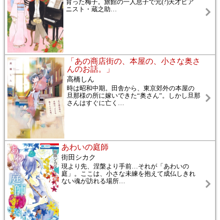
育った梅子。旅館の一人息子で元(?)天才ピア
ニスト・蔵之助
…
「あの商店街の、本屋の、小さな奥さ
んのお話。」
高橋しん
時は昭和中期。田舎から、東京郊外の本屋の
旦那様の所に嫁いできた“奥さん”。しかし旦那
さんはすぐに亡く
…
あわいの庭師
街田シカク
現より先、涅槃より手前…それが「あわいの
庭」。ここは、小さな未練を抱えて成仏しきれ
ない魂が訪れる場所
…