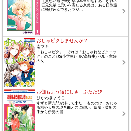
【黄色い飛行機が結ぶ本当の恋】あこがれの
笹見先輩に思いを寄せる京美は、ある日教室
に飛び込んできたラジ
…
おしゃピクしませんか？
南マキ
「おしゃピク」…それは「おしゃれなピクニッ
ク」のこと♪JS(小学生)・JK(高校生)・OL・主婦
の女
…
お伽もよう綾にしき ふたたび
ひかわきょうこ
すずと新九郎が帰って来た！ もののけ・おじゃ
る様や天狗の現八郎と共に戦い、妖魔・黄船の
手から伊勢の国
…