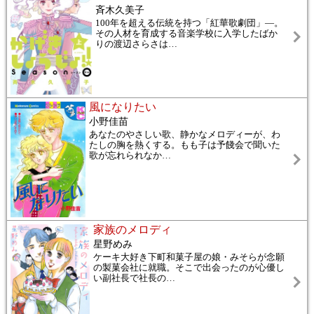
斉木久美子
100年を超える伝統を持つ「紅華歌劇団」―。
その人材を育成する音楽学校に入学したばか
りの渡辺さらさは
…
風になりたい
小野佳苗
あなたのやさしい歌、静かなメロディーが、わ
たしの胸を熱くする。もも子は予餞会で聞いた
歌が忘れられなか
…
家族のメロディ
星野めみ
ケーキ大好き下町和菓子屋の娘・みそらが念願
の製菓会社に就職。そこで出会ったのが心優し
い副社長で社長の
…