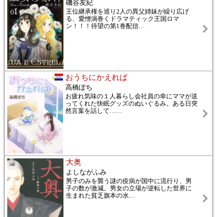
磯谷友紀
王位継承権を巡り2人の異父姉妹が繰り広げ
る、愛憎渦巻くドラマティック王国ロマ
ン！！！待望の第1巻配信
…
おうちにかえれば
高橋ぽち
お疲れ気味の１人暮らし会社員の幸にママが送
ってくれた快眠グッズのぬいぐるみ。ある日突
然言葉を話して…
…
大奥
よしながふみ
男子のみを襲う謎の疫病が国中に流行り、男
子の数が激減。男女の立場が逆転した世界に
生まれた貧乏旗本の水
…