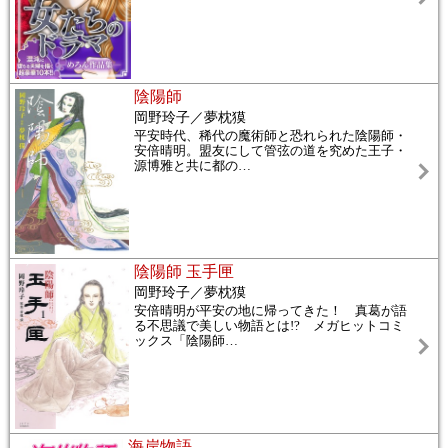
陰陽師
岡野玲子／夢枕獏
平安時代、稀代の魔術師と恐れられた陰陽師・
安倍晴明。盟友にして管弦の道を究めた王子・
源博雅と共に都の
…
陰陽師 玉手匣
岡野玲子／夢枕獏
安倍晴明が平安の地に帰ってきた！ 真葛が語
る不思議で美しい物語とは!? メガヒットコミ
ックス「陰陽師
…
海岸物語