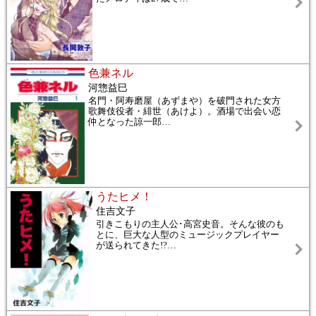
色兼ネル
河惣益巳
名門・阿寿磨屋（あずまや）を破門された女方
歌舞伎役者・緋世（あけよ）。酒場で出会い恋
仲となった諒一郎
…
うたヒメ！
住吉文子
引きこもりの主人公･高宮史音。そんな彼のも
とに、巨大な人型のミュージックプレイヤー
が送られてきた!?
…