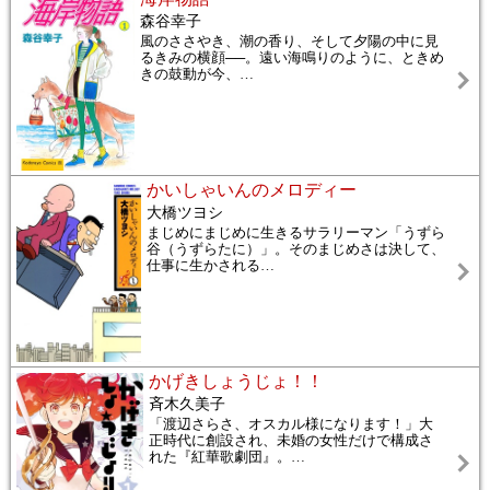
森谷幸子
風のささやき、潮の香り、そして夕陽の中に見
るきみの横顔──。遠い海鳴りのように、ときめ
きの鼓動が今、
…
かいしゃいんのメロディー
大橋ツヨシ
まじめにまじめに生きるサラリーマン「うずら
谷（うずらたに）」。そのまじめさは決して、
仕事に生かされる
…
かげきしょうじょ！！
斉木久美子
「渡辺さらさ、オスカル様になります！」大
正時代に創設され、未婚の女性だけで構成さ
れた『紅華歌劇団』。
…