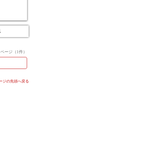
紙
1
ページ（
1
件）
ージの先頭へ戻る