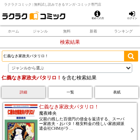
ラクラクコミック | 無料試し読みできるマンガ･コミック専門店
初めての方
ログイン
ホーム
ジャンル
無料
新着
ランキング
検索結果
ジャンルから選ぶ
仁義なき家政夫パタリロ！
を含む検索結果
詳細
一覧
表紙
仁義なき家政夫パタリロ！
魔夜峰央
父親の残した百億円の借金を返済する、スーパ
ー家政夫・おパタ！格安料金の怪しい家政婦派
遣会社CHMがラ
…