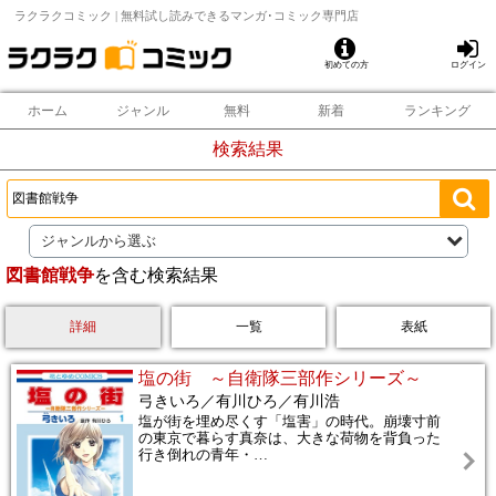
ラクラクコミック | 無料試し読みできるマンガ･コミック専門店
初めての方
ログイン
ホーム
ジャンル
無料
新着
ランキング
検索結果
ジャンルから選ぶ
図書館戦争
を含む検索結果
詳細
一覧
表紙
塩の街 ～自衛隊三部作シリーズ～
弓きいろ／有川ひろ／有川浩
塩が街を埋め尽くす「塩害」の時代。崩壊寸前
の東京で暮らす真奈は、大きな荷物を背負った
行き倒れの青年・
…