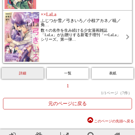
××LaLa
ふじつか雪／弓きいろ／小椋アカネ／暁／
角
…
数々の名作を生み続ける少女漫画雑誌
「LaLa」がお贈りする新電子増刊「××LaLa」
シリーズ。第一弾
…
詳細
一覧
表紙
1
1
/
1
ページ（
7
件）
元のページに戻る
このページの先頭へ戻る