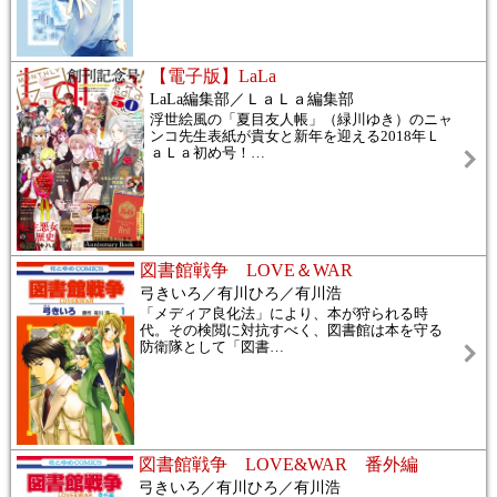
【電子版】LaLa
LaLa編集部／ＬａＬａ編集部
浮世絵風の「夏目友人帳」（緑川ゆき）のニャ
ンコ先生表紙が貴女と新年を迎える2018年Ｌ
ａＬａ初め号！
…
図書館戦争 LOVE＆WAR
弓きいろ／有川ひろ／有川浩
「メディア良化法」により、本が狩られる時
代。その検閲に対抗すべく、図書館は本を守る
防衛隊として「図書
…
図書館戦争 LOVE&WAR 番外編
弓きいろ／有川ひろ／有川浩