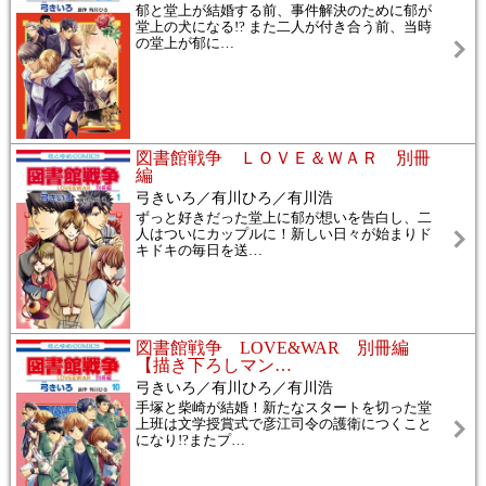
郁と堂上が結婚する前、事件解決のために郁が
堂上の犬になる!? また二人が付き合う前、当時
の堂上が郁に
…
図書館戦争 ＬＯＶＥ＆ＷＡＲ 別冊
編
弓きいろ／有川ひろ／有川浩
ずっと好きだった堂上に郁が想いを告白し、二
人はついにカップルに！新しい日々が始まりド
キドキの毎日を送
…
図書館戦争 LOVE&WAR 別冊編
【描き下ろしマン
…
弓きいろ／有川ひろ／有川浩
手塚と柴崎が結婚！新たなスタートを切った堂
上班は文学授賞式で彦江司令の護衛につくこと
になり!?またプ
…