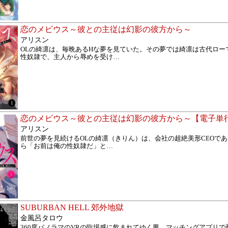
恋のメビウス～彼との主従は幻影の彼方から～
アリスン
OLの綺凛は、毎晩あるHな夢を見ていた。その夢では綺凛は古代ロー
性奴隷で、主人から辱めを受け
…
恋のメビウス～彼との主従は幻影の彼方から～【電子単
アリスン
前世の夢を見続けるOLの綺凛（きりん）は、会社の超絶美形CEOで
ら「お前は俺の性奴隷だ」と
…
SUBURBAN HELL 郊外地獄
金風呂タロウ
360度パノラマのVRの臨場感に飲まれてゆく男。マッチングアプリで