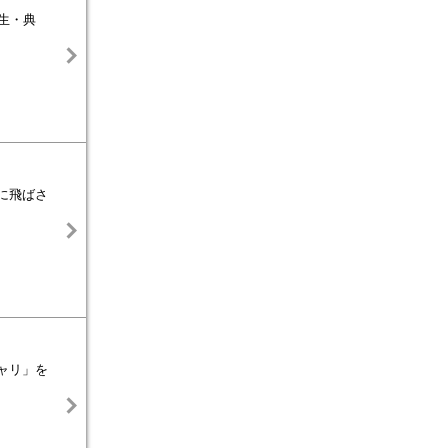
生・典
に飛ばさ
ャリ」を