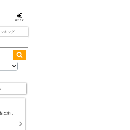
方
ログイン
ランキング
紙
表に達し