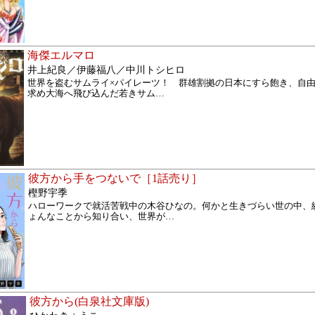
海傑エルマロ
井上紀良／伊藤福八／中川トシヒロ
世界を盗むサムライ×パイレーツ！ 群雄割拠の日本にすら飽き、自
求め大海へ飛び込んだ若きサム
…
彼方から手をつないで［1話売り］
樫野宇季
ハローワークで就活苦戦中の木谷ひなの。何かと生きづらい世の中、
ょんなことから知り合い、世界が
…
彼方から(白泉社文庫版)