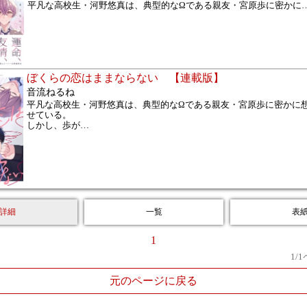
平凡な高校生・河野悠真は、典型的なΩである親友・宮原歩に密かに
ぼくらの恋はままならない 【連載版】
音流ねるね
平凡な高校生・河野悠真は、典型的なΩである親友・宮原歩に密かに
せている。
しかし、歩が
…
詳細
一覧
表
1
1
/
1
元のページに戻る