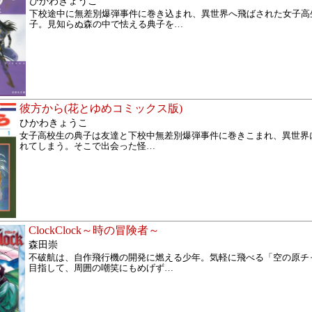
ひかわきょうこ
下校途中に無差別爆弾事件に巻き込まれ、異世界へ飛ばされた女子高
子。見知らぬ森の中で怯える典子を
…
彼方から(花とゆめコミックス版)
ひかわきょうこ
女子高校生の典子は友達と下校中無差別爆弾事件に巻きこまれ、異世界
れてしまう。そこで出会った怪
…
ClockClock～時の冒険者～
森田崇
不破航は、自作飛行機の開発に燃える少年。気軽に飛べる「空の原チ
目指して、周囲の嘲笑にもめげず
…