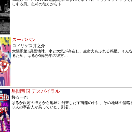
しする男。忘却の彼方からト
…
スーパパン
ロドリゲス井之介
太陽系第3惑星地球。水と大気が存在し、生命力あふれる惑星。そん
るため、はるか5億光年の彼方
…
星間帝国 デスバイラル
桜☆一也
はるか銀河の彼方から地球に飛来した宇宙船の中に、その地球の侵略
３人の宇宙人が乗っていた。到着
…