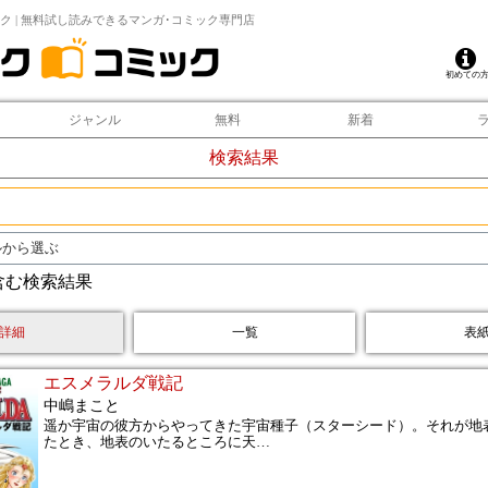
ク | 無料試し読みできるマンガ･コミック専門店
初めての
ジャンル
無料
新着
検索結果
ルから選ぶ
含む検索結果
詳細
一覧
表
エスメラルダ戦記
中嶋まこと
遥か宇宙の彼方からやってきた宇宙種子（スターシード）。それが地
たとき、地表のいたるところに天
…