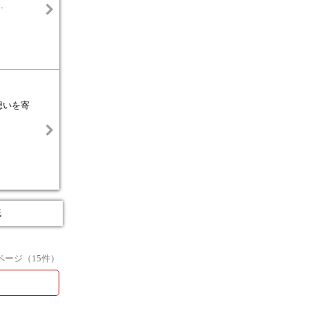
…
想いを寄
紙
ページ（
15
件）