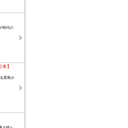
マ時代の
行本】
ある君島か
憂さ晴ら