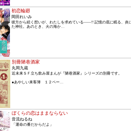
初恋輪廻
岡田れいみ
彼方から続く想いが、わたしを求めている――!! 記憶の底に眠る、炎
た神社。あのとき、火の海か
…
別冊陋巷酒家
丸岡九蔵
近未来ＳＦ立ち飲み屋まんが『陋巷酒家』シリーズの別冊です。
●あやしい来客簿 １２ペー
…
ぼくらの恋はままならない
音流ねるね
「運命の番だからだよ」