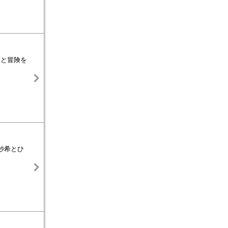
由と冒険を
紗希とひ