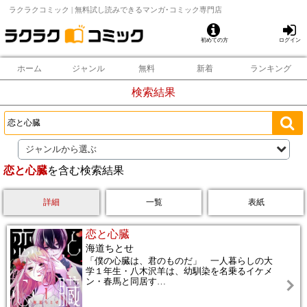
ラクラクコミック | 無料試し読みできるマンガ･コミック専門店
初めての方
ログイン
ホーム
ジャンル
無料
新着
ランキング
検索結果
ジャンルから選ぶ
恋と心臓
を含む検索結果
詳細
一覧
表紙
恋と心臓
海道ちとせ
「僕の心臓は、君のものだ」 一人暮らしの大
学１年生・八木沢羊は、幼馴染を名乗るイケメ
ン・春馬と同居す
…