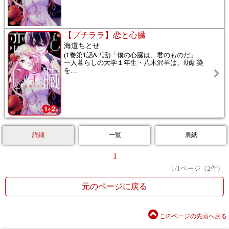
【プチララ】恋と心臓
海道ちとせ
(1巻第1話&2話)「僕の心臓は、君のものだ」
一人暮らしの大学１年生・八木沢羊は、幼馴染
を
…
詳細
一覧
表紙
1
1
/
1
ページ（
2
件）
元のページに戻る
このページの先頭へ戻る