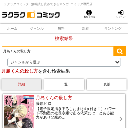
ラクラクコミック | 無料試し読みできるマンガ･コミック専門店
初めての方
ログイン
ホーム
ジャンル
無料
新着
ランキング
検索結果
ジャンルから選ぶ
月島くんの殺し方
を含む検索結果
詳細
一覧
表紙
月島くんの殺し方
藤原ヒロ
【電子限定描き下ろしおまけ4ｐ付き！】ハワー
ド不動産の社長令嬢である依茉には、とある能
力があり父親の
…