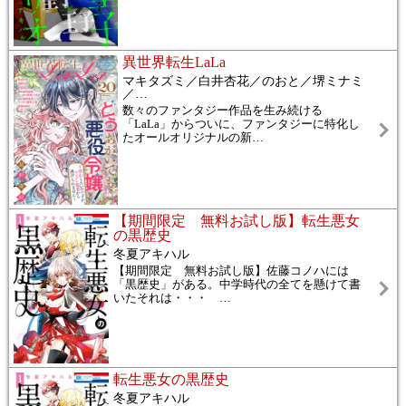
異世界転生LaLa
マキタズミ／白井杏花／のおと／堺ミナミ
／
…
数々のファンタジー作品を生み続ける
「LaLa」からついに、ファンタジーに特化し
たオールオリジナルの新
…
【期間限定 無料お試し版】転生悪女
の黒歴史
冬夏アキハル
【期間限定 無料お試し版】佐藤コノハには
「黒歴史」がある。中学時代の全てを懸けて書
いたそれは・・・
…
転生悪女の黒歴史
冬夏アキハル