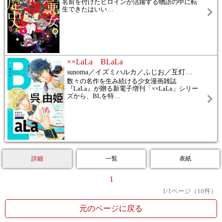
名前を付けたヒロインが活躍する物語の中に転
生できたはいい
…
××LaLa BLaLa
sunoma／イズミハルカ／ふじお／互灯
…
数々の名作を生み続ける少女漫画雑誌
『LaLa』が贈る新電子増刊「××LaLa」シリー
ズから、BLを特
…
詳細
一覧
表紙
1
1
/
1
ページ（
10
件）
元のページに戻る