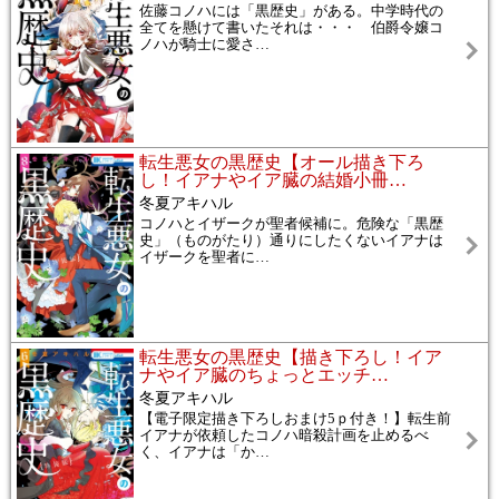
佐藤コノハには「黒歴史」がある。中学時代の
全てを懸けて書いたそれは・・・ 伯爵令嬢コ
ノハが騎士に愛さ
…
転生悪女の黒歴史【オール描き下ろ
し！イアナやイア臓の結婚小冊
…
冬夏アキハル
コノハとイザークが聖者候補に。危険な「黒歴
史」（ものがたり）通りにしたくないイアナは
イザークを聖者に
…
転生悪女の黒歴史【描き下ろし！イア
ナやイア臓のちょっとエッチ
…
冬夏アキハル
【電子限定描き下ろしおまけ5ｐ付き！】転生前
イアナが依頼したコノハ暗殺計画を止めるべ
く、イアナは「か
…