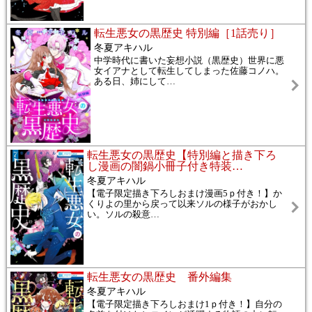
転生悪女の黒歴史 特別編［1話売り］
冬夏アキハル
中学時代に書いた妄想小説（黒歴史）世界に悪
女イアナとして転生してしまった佐藤コノハ。
ある日、姉にして
…
転生悪女の黒歴史【特別編と描き下ろ
し漫画の闇鍋小冊子付き特装
…
冬夏アキハル
【電子限定描き下ろしおまけ漫画5ｐ付き！】か
くりよの里から戻って以来ソルの様子がおかし
い。ソルの殺意
…
転生悪女の黒歴史 番外編集
冬夏アキハル
【電子限定描き下ろしおまけ1ｐ付き！】自分の