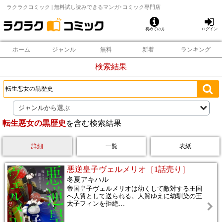
ラクラクコミック | 無料試し読みできるマンガ･コミック専門店
初めての方
ログイン
ホーム
ジャンル
無料
新着
ランキング
検索結果
ジャンルから選ぶ
転生悪女の黒歴史
を含む検索結果
詳細
一覧
表紙
悪逆皇子ヴェルメリオ［1話売り］
冬夏アキハル
帝国皇子ヴェルメリオは幼くして敵対する王国
へ人質として送られる。人質ゆえに幼馴染の王
太子フィンを拒絶
…