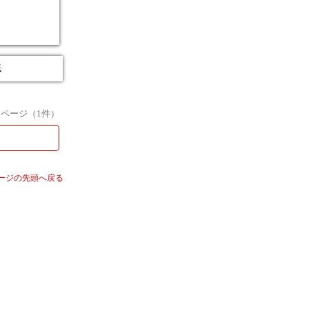
紙
1
ページ（
1
件）
ージの先頭へ戻る