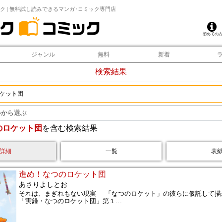
ク | 無料試し読みできるマンガ･コミック専門店
初めての
ジャンル
無料
新着
検索結果
ルから選ぶ
のロケット団
を含む検索結果
詳細
一覧
表
進め！なつのロケット団
あさりよしとお
それは、まぎれもない現実──「なつのロケット」の彼らに仮託して描
「実録・なつのロケット団」第１
…