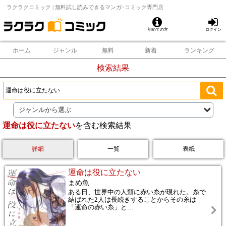
ラクラクコミック | 無料試し読みできるマンガ･コミック専門店
初めての方
ログイン
ホーム
ジャンル
無料
新着
ランキング
検索結果
ジャンルから選ぶ
運命は役に立たない
を含む検索結果
詳細
一覧
表紙
運命は役に立たない
まめ魚
ある日、世界中の人類に赤い糸が現れた。糸で
結ばれた2人は長続きすることからその糸は
「運命の赤い糸」と
…