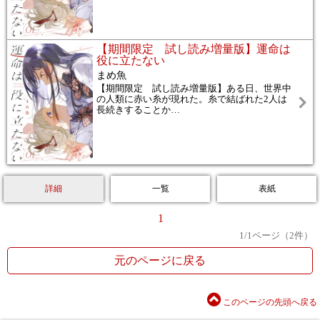
【期間限定 試し読み増量版】運命は
役に立たない
まめ魚
【期間限定 試し読み増量版】ある日、世界中
の人類に赤い糸が現れた。糸で結ばれた2人は
長続きすることか
…
詳細
一覧
表紙
1
1
/
1
ページ（
2
件）
元のページに戻る
このページの先頭へ戻る